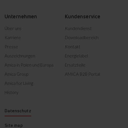
Alles herunterladen (14)
Unternehmen
Kundenservice
Markiertes herunterladen
Über uns
Kundendienst
Karriere
Downloadbereich
Presse
Kontakt
Auszeichnungen
Energielabel
Amica in Polen und Europa
Ersatzteile
Amica Group
AMICA B2B Portal
Amica for Living
History
Datenschutz
Site map