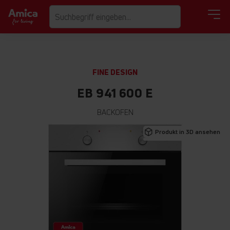
FINE DESIGN
EB 941 600 E
BACKOFEN
Zum
Produkt in 3D ansehen
Ende
der
Bildgalerie
springen