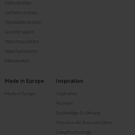
Herunterladen
Kühlschränke
(HR,SL,CS,SK)
Gefrierschränke
Informationsblatt
Weinkühlschränke
Geschirrspüler
Herunterladen
Produktinformation
Waschmaschinen
Wäschetrockner
DE Technische Zeichnungen
Mikrowellen
Herunterladen
Einbauzeichnung
Made in Europe
Inspiration
Made in Europe
Inspiration
Product photo EB 941 600 E
Rezepte
Nachhaltige Ernährung
Herunterladen
Product photo EB 941 600 E
Waschen mit Konzeptstärke
Herunterladen
Product photo EB 941 600 E
Dampftechnologie