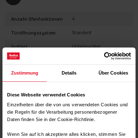
4
Anzahl Ofenfunktionen
Standard
Türöffnungssystem
Unbeleuchtet
Griffart
A-Energieeffizienz
Ausstattung
Zustimmung
Details
Über Cookies
Mit der Energieeffizienzklasse A wird ein geringer
Diese Webseite verwendet Cookies
Technische Daten
Stromverbrauch garantiert. Wir können kochen und
Einzelheiten über die von uns verwendeten Cookies und
backen, wie viel wir mögen – wir sparen Geld zum Wohle
der Umwelt!
die Regeln für die Verarbeitung personenbezogener
Daten finden Sie in der Cookie-Richtlinie.
Transport Daten
Wenn Sie auf Ich akzeptiere alles klicken, stimmen Sie