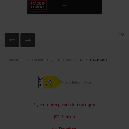
1/2
Zum
Anfang
STARTSEITE
BACKÖFEN
EINBAUBACKÖFEN
EB 941 600 E
der
Bildgalerie
springen
Produktinformation
Zum Vergleich hinzufügen
Teilen
Drucken