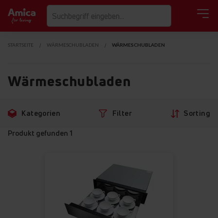
STARTSEITE
WÄRMESCHUBLADEN
WÄRMESCHUBLADEN
Wärmeschubladen
Zu
Zu
Kategorien
Filter
Sorting
den
den
Filtern
Produkten
Produkt gefunden
1