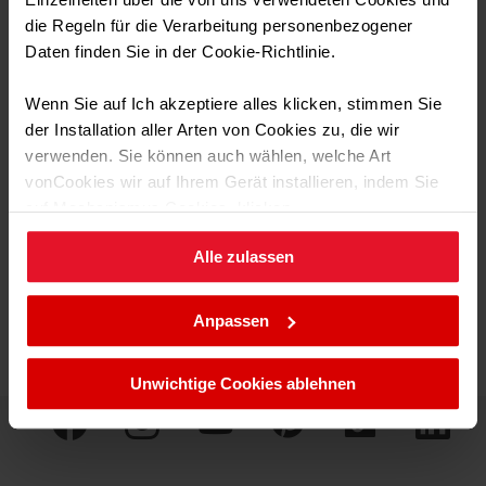
Nettobreite: 90 cm
die Regeln für die Verarbeitung personenbezogener
maximaler Luftstrom: 628 m³/h
Daten finden Sie in der Cookie-Richtlinie.
Bedienung: Soft Touch
Wenn Sie auf Ich akzeptiere alles klicken, stimmen Sie
der Installation aller Arten von Cookies zu, die wir
verwenden. Sie können auch wählen, welche Art
vonCookies wir auf Ihrem Gerät installieren, indem Sie
Produktinformation
auf Mechanismus Cookies. klicken.
Produkt anzeigen
Alle zulassen
Sie können Ihre Cookie-Einstellungen jederzeit ändern,
indem Sie die Cookie-Richtlinie .aufrufen.
Anpassen
Unwichtige Cookies ablehnen