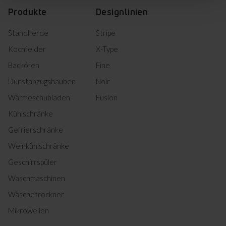
Produkte
Designlinien
Standherde
Stripe
Kochfelder
X-Type
Backöfen
Fine
Dunstabzugshauben
Noir
Wärmeschubladen
Fusion
Kühlschränke
Gefrierschränke
Weinkühlschränke
Geschirrspüler
Waschmaschinen
Wäschetrockner
Mikrowellen