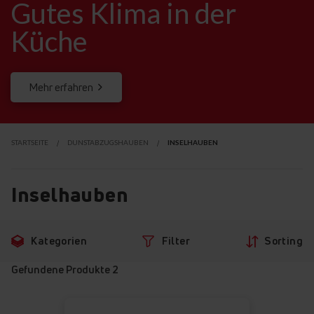
Gutes Klima i
n der
Küch
e
Mehr erfahren
STARTSEITE
DUNSTABZUGSHAUBEN
INSELHAUBEN
Inselhauben
Zu
Zu
Kategorien
Filter
Sorting
den
den
Filtern
Produkten
Gefundene Produkte
2