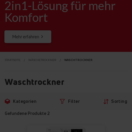
2in1-Lösung für mehr
Komfort
Mehr erfahren
STARTSEITE
WÄSCHETROCKNER
WASCHTROCKNER
Waschtrockner
Zu
Zu
Kategorien
Filter
Sorting
den
den
Filtern
Produkten
Gefundene Produkte
2