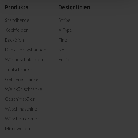
Produkte
Designlinien
Standherde
Stripe
Kochfelder
X-Type
Backöfen
Fine
Dunstabzugshauben
Noir
Wärmeschubladen
Fusion
Kühlschränke
Gefrierschränke
Weinkühlschränke
Geschirrspüler
Waschmaschinen
Wäschetrockner
Mikrowellen