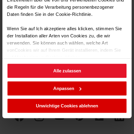
Energieklasse: D
die Regeln für die Verarbeitung personenbezogener
Schleudern Nennkapzität: 1400 RPM
Daten finden Sie in der Cookie-Richtlinie.
Wenn Sie auf Ich akzeptiere alles klicken, stimmen Sie
der Installation aller Arten von Cookies zu, die wir
verwenden. Sie können auch wählen, welche Art
vonCookies wir auf Ihrem Gerät installieren, indem Sie
Produktinformation
auf Mechanismus Cookies. klicken.
Produkt anzeigen
Alle zulassen
Sie können Ihre Cookie-Einstellungen jederzeit ändern,
indem Sie die Cookie-Richtlinie .aufrufen.
Anpassen
Unwichtige Cookies ablehnen