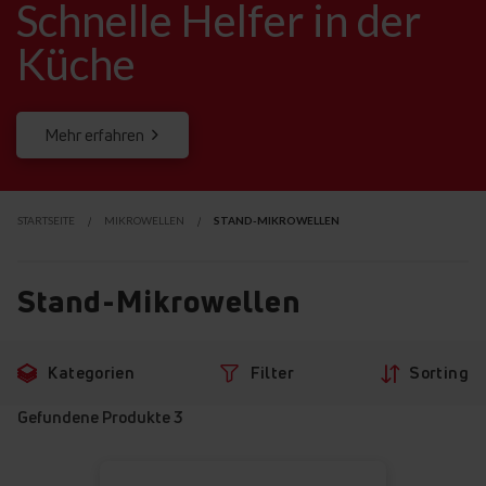
Schnelle Helfer
in der
Küche
Mehr erfahren
STARTSEITE
MIKROWELLEN
STAND-MIKROWELLEN
Stand-Mikrowellen
Zu
Zu
Kategorien
Filter
Sorting
den
den
Filtern
Produkten
Gefundene Produkte
3