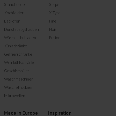
Standherde
Stripe
Kochfelder
X-Type
Backöfen
Fine
Dunstabzugshauben
Noir
Wärmeschubladen
Fusion
Kühlschränke
Gefrierschränke
Weinkühlschränke
Geschirrspüler
Waschmaschinen
Wäschetrockner
Mikrowellen
Made in Europe
Inspiration