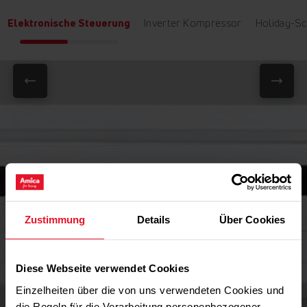
Elektronische Steuerung
Inverter Kompressor
Holiday-Sc
Zustimmung
Details
Über Cookies
Diese Webseite verwendet Cookies
Einzelheiten über die von uns verwendeten Cookies und
die Regeln für die Verarbeitung personenbezogener