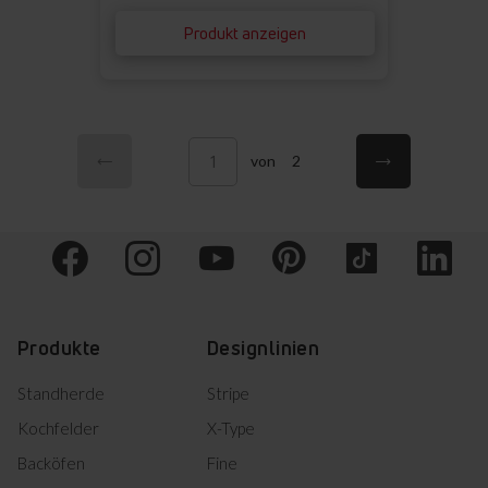
Produkt anzeigen
Seite
Seite
Vorherige
Seite
Nächste
Sie lesen gerade die Seite
von
2
Produkte
Designlinien
Standherde
Stripe
Kochfelder
X-Type
Backöfen
Fine