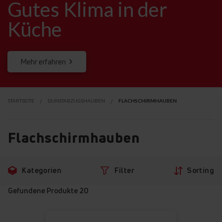
Gutes Klima
in der
Küche
Mehr erfahren
STARTSEITE
DUNSTABZUGSHAUBEN
FLACHSCHIRMHAUBEN
Flachschirmhauben
Zu
Zu
Kategorien
Filter
Sorting
den
den
Filtern
Produkten
Gefundene Produkte
20