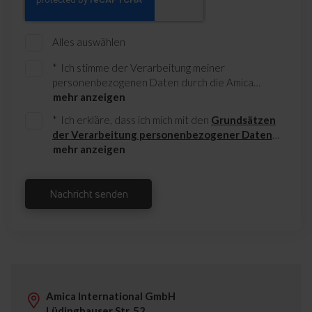
Alles auswählen
Ich stimme der Verarbeitung meiner
personenbezogenen Daten durch die Amica
International GmbH mit Sitz in Ascheberg (59387)
mehr anzeigen
in der Lüdinghauser Str. 52 zum Zweck der
Ich erkläre, dass ich mich mit den
Grundsätzen
Analyse und Beantwortung der im Formular
der Verarbeitung personenbezogener Daten
enthaltenen Frage(n) zu.
vertraut gemacht habe.
mehr anzeigen
Nachricht senden
Amica International GmbH
Lüdinghauser Str. 52