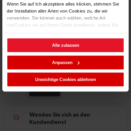
Wenn Sie auf Ich akzeptiere alles klicken, stimmen Sie
der Installation aller Arten von Cookies zu, die wir
Wie können
wir Ihnen
verwenden. Sie können auch wählen, welche Art
sonst noch helfen?
vonCookies wir auf Ihrem Gerät installieren, indem Sie
auf Mechanismus Cookies. klicken.
Alle zulassen
Sie können Ihre Cookie-Einstellungen jederzeit ändern,
Benutzerhandbücher und
indem Sie die Cookie-Richtlinie .aufrufen.
Dokumente
Anpassen
Hier finden Sie Handbücher zu Amica-
Geräten
Unwichtige Cookies ablehnen
Gehen
Wenden Sie sich an den
Kundendienst