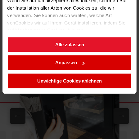
Wenn Sie auf Ich akzeptiere alles klicken, stimmen Sie
der Installation aller Arten von Cookies zu, die wir
verwenden. Sie können auch wählen, welche Art
vonCookies wir auf Ihrem Gerät installieren, indem Sie
auf Mechanismus Cookies. klicken.
Mehr
Komfort
Alle zulassen
Sie können Ihre Cookie-Einstellungen jederzeit ändern,
indem Sie die Cookie-Richtlinie .aufrufen.
Türanschlag wechselbar
Leiser Betrieb
Holz Ablagen
Anpassen
Unwichtige Cookies ablehnen