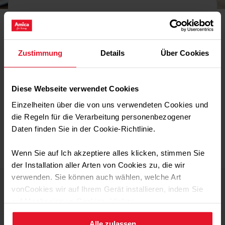
Verarbeitung personenbezogener
Daten
Zustimmung
Details
Über Cookies
Wenn Sie Fragen zum Schutz Ihrer Daten haben oder uns
etwas mitteilen möchten, kontaktieren Sie uns.
Diese Webseite verwendet Cookies
Zum Kontaktformular
Einzelheiten über die von uns verwendeten Cookies und
die Regeln für die Verarbeitung personenbezogener
Daten finden Sie in der Cookie-Richtlinie.
Wenn Sie auf Ich akzeptiere alles klicken, stimmen Sie
der Installation aller Arten von Cookies zu, die wir
verwenden. Sie können auch wählen, welche Art
vonCookies wir auf Ihrem Gerät installieren, indem Sie
auf Mechanismus Cookies. klicken.
Produkte
Designlinien
Alle zulassen