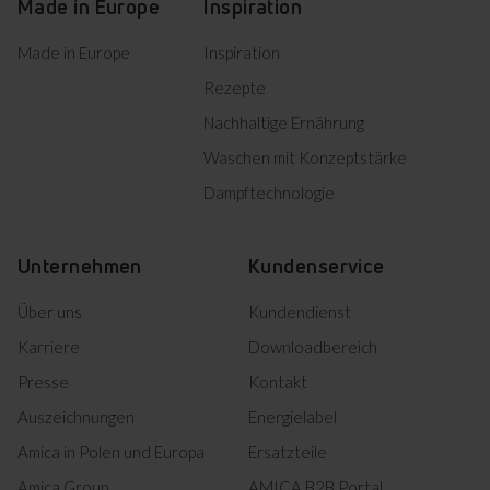
Made in Europe
Inspiration
Made in Europe
Inspiration
Rezepte
Nachhaltige Ernährung
Waschen mit Konzeptstärke
Dampftechnologie
Unternehmen
Kundenservice
Über uns
Kundendienst
Karriere
Downloadbereich
Presse
Kontakt
Auszeichnungen
Energielabel
Amica in Polen und Europa
Ersatzteile
Amica Group
AMICA B2B Portal