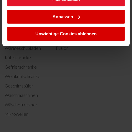
Sie können Ihre Cookie-Einstellungen jederzeit ändern,
indem Sie die Cookie-Richtlinie .aufrufen.
Standherde
Stripe
Anpassen
Kochfelder
X-Type
Backöfen
Fine
Unwichtige Cookies ablehnen
Dunstabzugshauben
Noir
Wärmeschubladen
Fusion
Kühlschränke
Gefrierschränke
Weinkühlschränke
Geschirrspüler
Waschmaschinen
Wäschetrockner
Mikrowellen