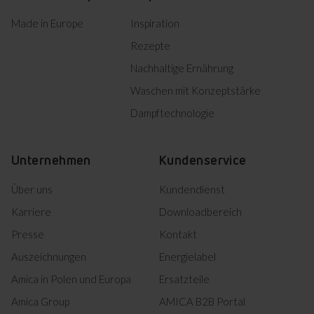
Versenkbare Knebel
Made in Europe
Inspiration
DE Technische Zeichnungen
Rezepte
Nachhaltige Ernährung
Die eleganten und
Herunterladen
Einbauzeichnung
Waschen mit Konzeptstärke
ergonomischen Push-Pull-
Knebel erleichtern die
Dampftechnologie
Reinigung des Bedienfelds
Product photo EB 944 100 E
erheblich.
Unternehmen
Kundenservice
Herunterladen
Product photo EB 944 100 E
Über uns
Kundendienst
Herunterladen
Product photo EB 944 100 E
Karriere
Downloadbereich
Herunterladen
Product photo EB 944 100 E
Heißluft
Presse
Kontakt
Auszeichnungen
Energielabel
Herunterladen
Product photo EB 944 100 E
Amica in Polen und Europa
Ersatzteile
Herunterladen
Product photo EB 944 100 E
Verbesserte
Amica Group
AMICA B2B Portal
Wärmeverteilung und die