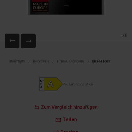
1/11
Zum
Anfang
STARTSEITE
BACKÖFEN
EINBAUBACKÖFEN
EB 944 100 E
der
Bildgalerie
springen
Produktinformation
Zum Vergleich hinzufügen
Teilen
Drucken