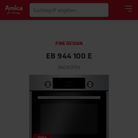
FINE DESIGN
EB 944 100 E
BACKOFEN
Zum
Ende
der
Bildgalerie
springen