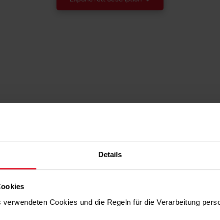
O
Auto
12
"Die übersichtlich
19
Details
Ofen intuitiv zu b
professionellen Kö
2100 W
richtigen Kochpara
Cookies
Programm finden Si
Ja
einem Smartphone*
ns verwendeten Cookies und die Regeln für die Verarbeitung per
.