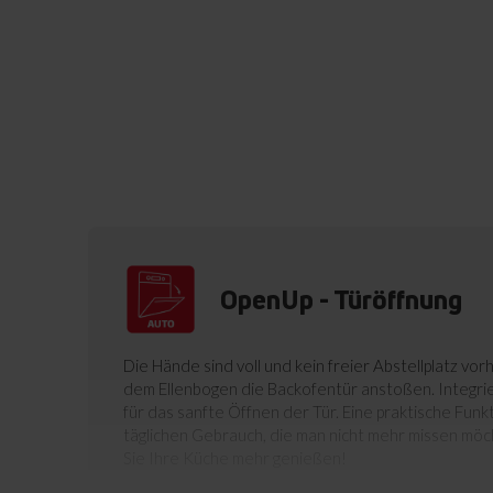
OpenUp - Türöffnung
Die Hände sind voll und kein freier Abstellplatz vor
dem Ellenbogen die Backofentür anstoßen. Integri
für das sanfte Öffnen der Tür. Eine praktische Funk
täglichen Gebrauch, die man nicht mehr missen möc
Sie Ihre Küche mehr genießen!