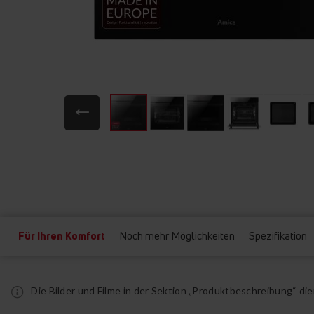
Zum
Anfang
der
Bildgalerie
springen
Für Ihren Komfort
Noch mehr Möglichkeiten
Spezifikation
Die Bilder und Filme in der Sektion „Produktbeschreibung“ d