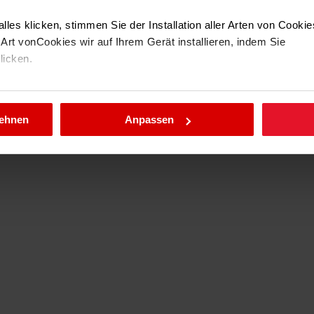
Ja
lles klicken, stimmen Sie der Installation aller Arten von Cooki
OpenUp
rt vonCookies wir auf Ihrem Gerät installieren, indem Sie
klicken.
Unbeleuchtet
llungen jederzeit ändern, indem Sie die Cookie-Richtlinie .aufru
ten
2100 W
lehnen
Anpassen
 irgendetwas? Diese
hte Temperatur.
der des Supergrills
um den Ofen schnell
den, bevor Sie
 dass alles pünktlich