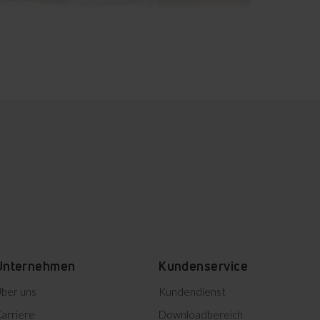
h wertvolle Zeit sparen.
Kindersicherung
Verhindert, dass Kinder das
Gerät einschalten.
Unternehmen
Kundenservice
ber uns
Kundendienst
arriere
Downloadbereich