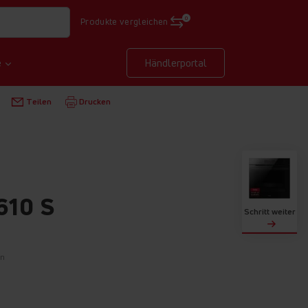
0
Produkte vergleichen
e
Händlerportal
NBAUBACKÖFEN
EBPX 946 610 S
Teilen
Drucken
610 S
Schritt weiter
on