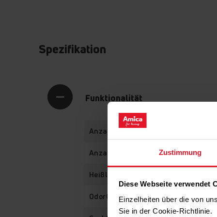
Spezifikation
Funktionalität
Anzahl Ofenfunktionen
Zustimmung
Anzahl voreingestellter Programme
Heißluft mit Ringheizung
Diese Webseite verwendet 
OdorCatalyst - Geruchskatalysator
Einzelheiten über die von u
Sie in der Cookie-Richtlinie