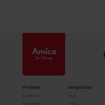
Warn- und
Sicherheitshinweise (EN)
Bedienungsanleitung
Bedienungsanleitung
Warn- und
Sicherheitshinweise (DE)
Kurzanleitung (DE)
Bedienungsanleitung
(EN,NL,DE,FR)
Teleskopauszüge
Bedienungsanleitung
(CS,SK,HR,SL)
Die Teleskopführungen
erleichtern das Herausziehen
der Backbleche, nützlich, wenn
Informationsblatt
sie heiß und schwer sind.
Produkte
Designlinien
Standherde
Stripe
Produktinformation
Kochfelder
X-Type