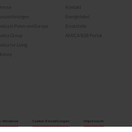
resse
Kontakt
uszeichnungen
Energielabel
mica in Polen und Europa
Ersatzteile
mica Group
AMICA B2B Portal
mica for Living
istory
e-Hinweise
Cookie-Einstellungen
Impressum