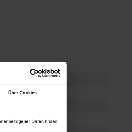
cta Timer - LED-Display mit
matik Back-/ Bratprogrammen
e LED-Anzeige mit Touch-Sensor-Steuerung hilft den
Über Cookies
edienen. Die voreingestellten Programme, die von
chen erstellt wurden, wählen jedes Mal die
meter für das jeweilige Rezept. Das richtige
e leicht mit den Zifferblättern, Sensoren oder
. * Verfügbar in ausgewählten Modellen"
sonenbezogener Daten finden