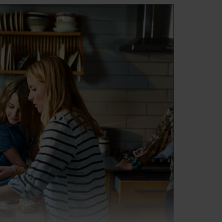
igung
hmutzigen Ofens ist mühsam und
uch. Jetzt können Sie es vergessen!
ng ist eine waschmittelfreie
dank der speziellen
omatisch, effektiv und absolut
itzt sich auf 480⁰C, wodurch alle
nschließlich der härtesten
niert werden. Durch die pyrolytische
notwendig, den Ofen von Hand zu
 für Reinigungsmittel