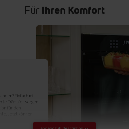
Für
Ihren Komfort
handen? Einfach mit
erte Dämpfer sorgen
tion für den
hte. Jetzt können
Expand full description