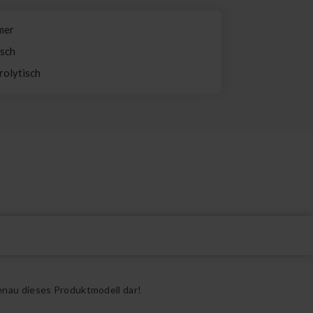
imer
isch
rolytisch
enau dieses Produktmodell dar!