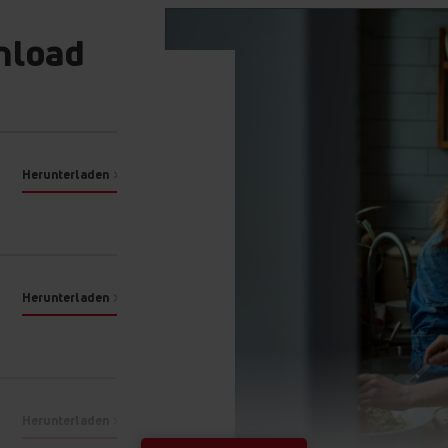
Noch
mehr Möglichkeiten
nload
Pyrolyse-Reinigung
OdorCatalyst
Soft Close & Open
Herunterladen
Pyrolyse-Rein
Die Reinigung eines sc
nimmt viel Zeit in Anspr
Die pyrolytische Reinigu
Herunterladen
Reinigungsmethode, die 
Türschutzfunktionen aut
sicher ist. Der Ofen erh
Flecken, Rückstände, ei
Fettmarkierungen, elimi
Reinigung ist es nicht 
Herunterladen
reinigen. Kein Geld mehr