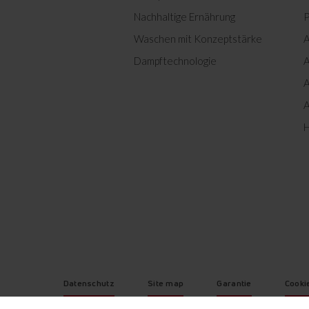
Nachhaltige Ernährung
P
Waschen mit Konzeptstärke
A
Dampftechnologie
A
Herunterladen
A
A
H
0
Herunterladen
0
Herunterladen
0
Herunterladen
0
Herunterladen
0
Herunterladen
Datenschutz
Site map
Garantie
Cooki
0
Herunterladen