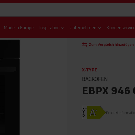
Made in Europe
Inspiration
Unternehmen
Kundenservic
Produkt in 3D ansehen
STARTSEITE
BACKÖFEN
EI
Zum Vergleich hinzufügen
X-TYPE
BACKOFEN
EBPX 946 
Produktinformati