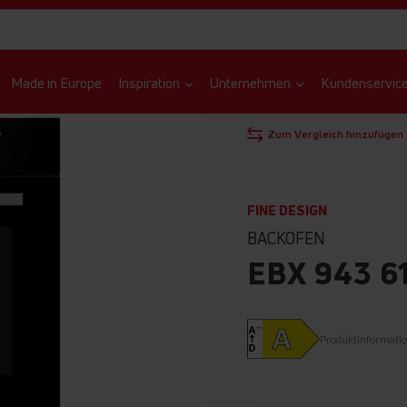
Made in Europe
Inspiration
Unternehmen
Kundenservic
Produkt in 3D ansehen
STARTSEITE
BACKÖFEN
EI
Zum Vergleich hinzufügen
FINE DESIGN
BACKOFEN
EBX 943 6
Produktinformati