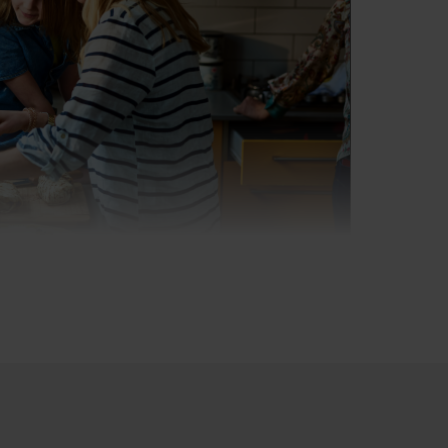
ühle Ofenfront. Die standardmäßige
die Energie auch bei hohen
ackraum und reduziert die