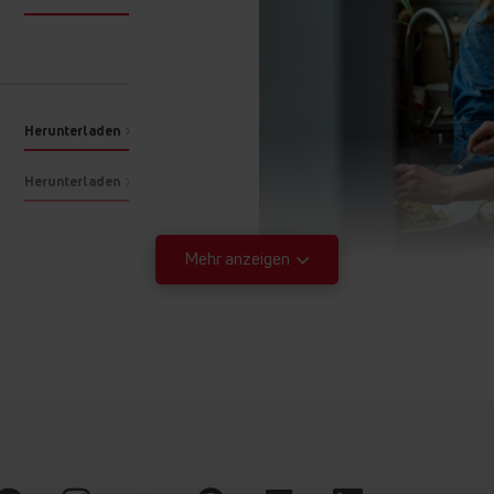
CoolDoor 3
Teleskopauszüge
A-Energieeffizienz
Herunterladen
Herunterladen
CoolDoor 3
Sicherheit durch eine k
Mehr anzeigen
3-fach Verglasung hält 
Innentemperaturen im B
Herunterladen
Fronttemperatur.
Herunterladen
Herunterladen
Herunterladen