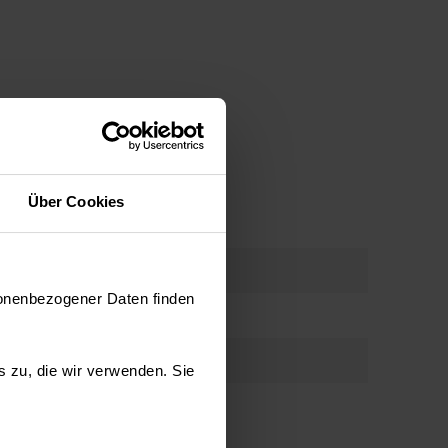
Über Cookies
er mit Zeitsteuerung
 zirkuliert die heiße Luft im Ofen, um eine
sonenbezogener Daten finden
eratur zu halten. Die HotAir-Funktion verwendet
und die obere Heizung oder Ringheizung. Jeder
t über einen Ventilator, um die heiße Luft
es zu, die wir verwenden. Sie
amten Ofeninneren zu zirkulieren.