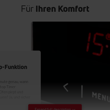
Für
Ihren Komfort
p-Funktion
Minute genau, wann
Stop-Timer
Ofen piept und
quem? Ja, und sicher
Expand full description