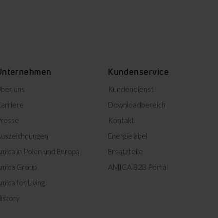
Unternehmen
Kundenservice
ber uns
Kundendienst
arriere
Downloadbereich
ter
resse
Kontakt
um Kochen
uszeichnungen
Energielabel
nfach die
ieben und
mica in Polen und Europa
Ersatzteile
 stellen.
mica Group
AMICA B2B Portal
mica for Living
istory