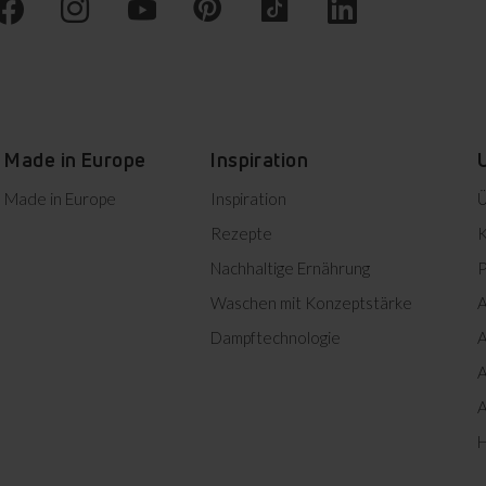
Herunterladen
Herunterladen
Herunterladen
Made in Europe
Inspiration
Herunterladen
Made in Europe
Inspiration
Ü
Rezepte
K
treinigungstür
Seitengit
Nachhaltige Ernährung
P
ckofentür und die
Jede Ebens kann z
Waschen mit Konzeptstärke
A
können einfach und
benutzt werden. Ei
Herunterladen
ngig voneinander
Backbleche einsch
Dampftechnologie
A
rnt und gereinigt
das Gargefäß darauf
werden.
A
A
H
Herunterladen