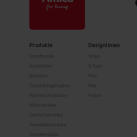
Bedienungsanleitung
Kurzanleitung (DE)
Bedienungsanleitung
(EN,NL,DE,FR)
Produkte
Designlinien
Bedienungsanleitung
(HR,SL,CS,SK)
Standherde
Stripe
Kochfelder
X-Type
Leich
Informationsblatt
Backöfen
Fine
Die Ba
Dunstabzugshauben
Noir
Produktinformation
Scheibe 
unabhä
Wärmeschubladen
Fusion
entfe
Kühlschränke
DE Technische Zeichnungen
Gefrierschränke
Weinkühlschränke
Einbauzeichnung
Geschirrspüler