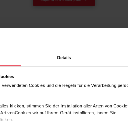
Details
Tim
Cookies
9
Die HotAir-Funktion
ns verwendeten Cookies und die Regeln für die Verarbeitung per
Standard
gleichmäßige Temp
.
die Bodenheizung 
HotAir-Ofen verfüg
Unbeleuchtet
lles klicken, stimmen Sie der Installation aller Arten von Cooki
gleichmäßig im ges
rt vonCookies wir auf Ihrem Gerät installieren, indem Sie
klicken.