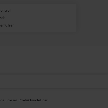
Control
isch
teamClean
enau dieses Produktmodell dar!