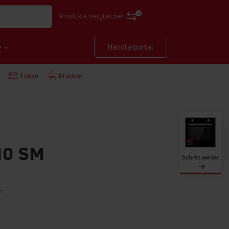
0
Produkte vergleichen
e
Händlerportal
NBAUBACKÖFEN
EBX 943 610 SM
Teilen
Drucken
10 SM
Schritt weiter
on