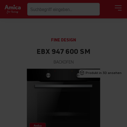
FINE DESIGN
EBX 947 600 SM
BACKOFEN
Zum
Produkt in 3D ansehen
Ende
der
Bildgalerie
springen