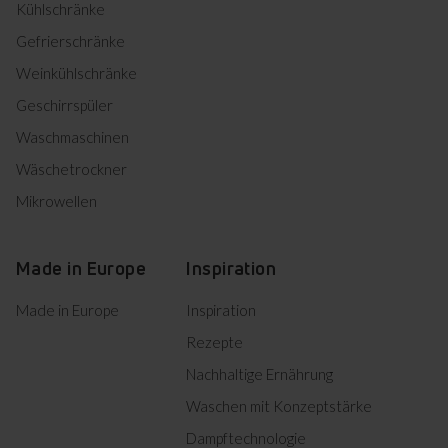
Kühlschränke
Bedienungsanleitung
Türen der Amica Backöfen sind mit speziellen
Herunterladen
(EN,NL,DE,FR)
Verriegelungen ausgestattet, die eine
Gefrierschränke
Bedienungsanleitung
einfache und schnelle Demontage
Herunterladen
Weinkühlschränke
(HR,SL,CS,SK)
ermöglichen. So können Sie sie abnehmen und
sicher reinigen. Die abnehmbare Tür
Geschirrspüler
erleichtert auch die Reinigung des Backraums.
Informationsblatt
Waschmaschinen
Wäschetrockner
Herunterladen
Produktinformation
Mikrowellen
DE Technische Zeichnungen
Made in Europe
Inspiration
Made in Europe
Inspiration
Herunterladen
Einbauzeichnung
Rezepte
Product photo EBX 947 600 SM
Nachhaltige Ernährung
Waschen mit Konzeptstärke
Product photo EBX 947 600
Herunterladen
Dampftechnologie
SM