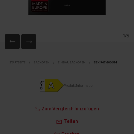
1/5
Zum
Anfang
STARTSEITE
BACKÖFEN
EINBAUBACKÖFEN
EBX 947 600 SM
der
Bildgalerie
springen
Produktinformation
Zum Vergleich hinzufügen
Teilen
Drucken