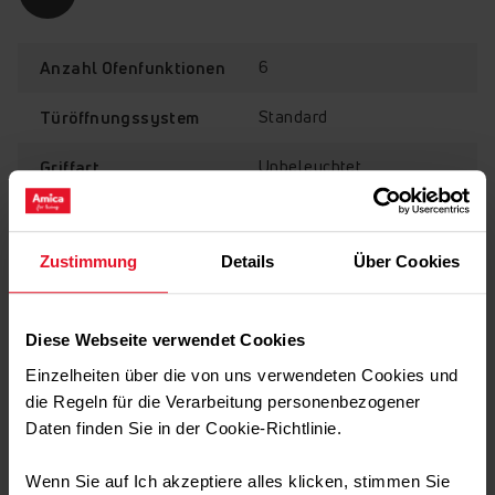
6
Anzahl Ofenfunktionen
Standard
Türöffnungssystem
Unbeleuchtet
Griffart
CoolDoor 3
Ausstattung
Zustimmung
Details
Über Cookies
Sicherheit durch eine kühle Ofenfront. Die
Diese Webseite verwendet Cookies
Technische Daten
standardmäßige 3-fach Verglasung hält die Energie auch
Einzelheiten über die von uns verwendeten Cookies und
bei hohen Innentemperaturen im Backraum und
reduziert die Fronttemperatur.
die Regeln für die Verarbeitung personenbezogener
Daten finden Sie in der Cookie-Richtlinie.
Transport Daten
Wenn Sie auf Ich akzeptiere alles klicken, stimmen Sie