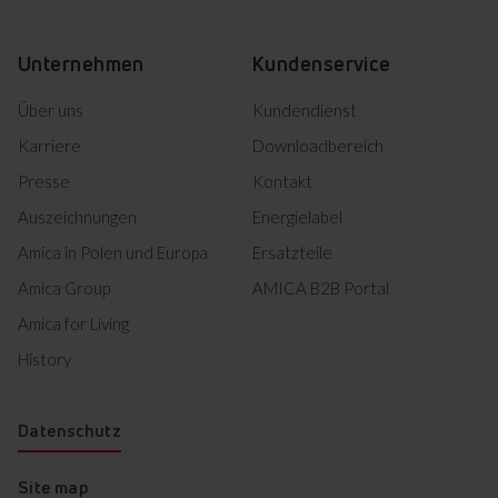
Product photo EBX 947 600
Herunterladen
SM
Unternehmen
Kundenservice
Product photo EBX 947 600
Herunterladen
SM
Über uns
Kundendienst
Product photo EBX 947 600
Herunterladen
Karriere
Downloadbereich
SM
Product photo EBX 947 600
Presse
Kontakt
Herunterladen
SM
Auszeichnungen
Energielabel
Amica in Polen und Europa
Ersatzteile
Alles herunterladen (18)
Amica Group
AMICA B2B Portal
Amica for Living
Markiertes herunterladen
History
Datenschutz
Site map