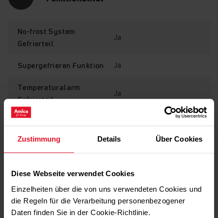
Tür-Offen-Alarm
No-frost System
Ja
Gefrierteil
Der Tür-Offen-Alarm ist ein
Sicherheitsfaktor und warnt
Ja
Supergefrieren Funktion
lautstark, wenn die Tür zu
lange offen bleibt.
Temperaturalarm
Ja
Gefrierteil
Ja
Tür-Offen-Alarm
Zustimmung
Details
Über Cookies
Türanschlag
Ausstattung
wechselbar
Diese Webseite verwendet Cookies
Einzelheiten über die von uns verwendeten Cookies und
die Regeln für die Verarbeitung personenbezogener
Technische Daten
Amica Kühlschränke verfügen
Daten finden Sie in der Cookie-Richtlinie.