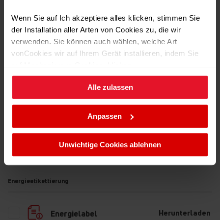
über Befestigungslöcher auf
beiden Seiten, so dass der
Türanschlag je nach Bedarf
Wenn Sie auf Ich akzeptiere alles klicken, stimmen Sie
Transport Daten
geändert werden kann.
der Installation aller Arten von Cookies zu, die wir
verwenden. Sie können auch wählen, welche Art
vonCookies wir auf Ihrem Gerät installieren, indem Sie
auf Mechanismus Cookies. klicken.
Alle zulassen
Sie können Ihre Cookie-Einstellungen jederzeit ändern,
indem Sie die Cookie-Richtlinie .aufrufen.
Anpassen
Unwichtige Cookies ablehnen
Dateien
zum Download
Energieetikettierung
Herunterladen
Energielabel