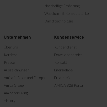
250
Nachhaltige Ernährung
Waschen mit Konzeptstärke
Alles herunterladen (12)
Dampftechnologie
Markiertes herunterladen
Unternehmen
Kundenservice
Über uns
Kundendienst
Karriere
Downloadbereich
Presse
Kontakt
Auszeichnungen
Energielabel
Amica in Polen und Europa
Ersatzteile
Amica Group
AMICA B2B Portal
Amica for Living
History