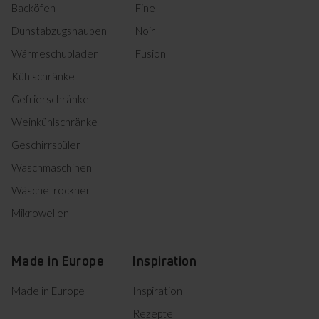
Backöfen
Fine
DE Technische Zeichnungen
Dunstabzugshauben
Noir
Wärmeschubladen
Fusion
Herunterladen
Einbauzeichnung
Kühlschränke
Gefrierschränke
Product photo EGSX 321 250
Weinkühlschränke
Product photo EGSX 321
Geschirrspüler
Herunterladen
250
Waschmaschinen
Product photo EGSX 321
Herunterladen
Wäschetrockner
250
Product photo EGSX 321
Mikrowellen
Herunterladen
250
Product photo EGSX 321
Herunterladen
250
Made in Europe
Inspiration
Product photo EGSX 321
Herunterladen
250
Made in Europe
Inspiration
Product photo EGSX 321
Rezepte
Herunterladen