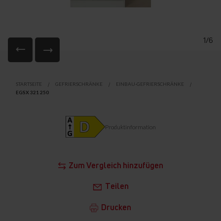
1/6
Zum
Anfang
STARTSEITE
GEFRIERSCHRÄNKE
EINBAU-GEFRIERSCHRÄNKE
der
EGSX 321 250
Bildgalerie
springen
Produktinformation
Zum Vergleich hinzufügen
Teilen
Drucken