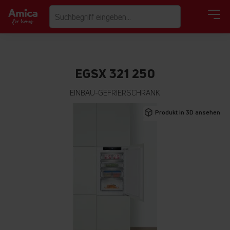
EGSX 321 250
EINBAU-GEFRIERSCHRANK
Zum
Produkt in 3D ansehen
Ende
der
Bildgalerie
springen