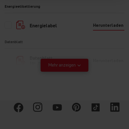
Technologie reinigt selbst stark eingetrockneten
Energieetikettierung
Schmutz effektiv.
Herunterladen
Energielabel
Noch
mehr Möglichkeiten
Datenblatt
SteamPower Pro
OptiTime Pro
UV-Licht
Datenblatt
Herunterladen
(PL,DE,EN,CS,SK,FR,NL)
Mehr anzeigen
Bedienungsanleitung
Warn- und
Herunterladen
Sicherheitshinweise (PL)
Warn- und
Herunterladen
Sicherheitshinweise (EN)
Warn- und
Herunterladen
Sicherheitshinweise (DE)