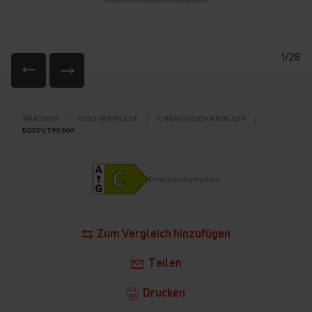
1/28
Zum
Anfang
STARTSEITE
GESCHIRRSPÜLER
EINBAU-GESCHIRRSPÜLER
der
EGSPV 590 900
Bildgalerie
springen
Produktinformation
Zum Vergleich hinzufügen
Teilen
Drucken