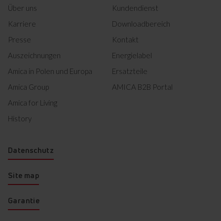
Product photo EBC 841 600
Herunterladen
Über uns
Kundendienst
E
Karriere
Downloadbereich
Product photo EBC 841 600
Herunterladen
E
Presse
Kontakt
Auszeichnungen
Energielabel
Alles herunterladen (21)
Amica in Polen und Europa
Ersatzteile
Amica Group
AMICA B2B Portal
Markiertes herunterladen
Amica for Living
History
Datenschutz
Site map
Garantie