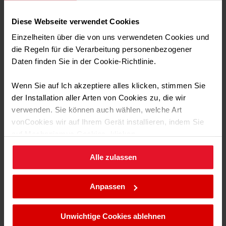
Ja
Timer
Diese Webseite verwendet Cookies
95 min
Max. Zeit
Einzelheiten über die von uns verwendeten Cookies und
Combigrill
die Regeln für die Verarbeitung personenbezogener
Daten finden Sie in der Cookie-Richtlinie.
Ausstattung
Der Combigrill kombiniert Mikrowellen- und
Wenn Sie auf Ich akzeptiere alles klicken, stimmen Sie
Grillfunktionen, um sicherzustellen, dass das Gericht
der Installation aller Arten von Cookies zu, die wir
perfekt erhitzt wird und die Oberseite mit einer
verwenden. Sie können auch wählen, welche Art
knusprigen Kruste bedeckt ist.
Technische Daten
vonCookies wir auf Ihrem Gerät installieren, indem Sie
auf Mechanismus Cookies. klicken.
Alle zulassen
Noch
mehr Möglichkeiten
Sie können Ihre Cookie-Einstellungen jederzeit ändern,
Transport Daten
indem Sie die Cookie-Richtlinie .aufrufen.
Anpassen
QuickStart
Zeitgesteuertes Auftauen
Auftauen nach G
Unwichtige Cookies ablehnen