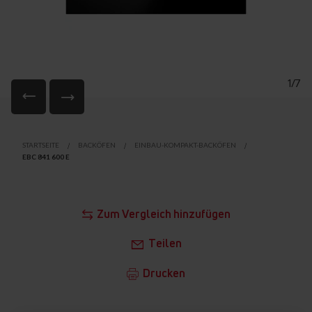
1/7
Zum
Anfang
STARTSEITE
BACKÖFEN
EINBAU-KOMPAKT-BACKÖFEN
der
EBC 841 600 E
Bildgalerie
springen
Zum Vergleich hinzufügen
Teilen
Drucken