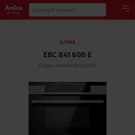
X-TYPE
EBC 841 600 E
EINBAU-KOMPAKTBACKOFEN
Zum
Ende
der
Bildgalerie
springen