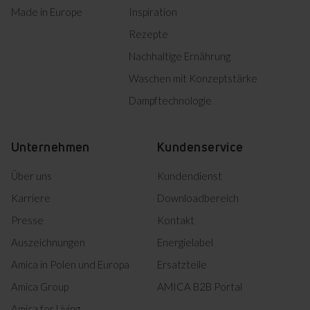
Amica mit dieser optimalen
Made in Europe
Inspiration
Beleuchtungsart
ausgestattet.
Rezepte
Nachhaltige Ernährung
Waschen mit Konzeptstärke
Dampftechnologie
Mechanische
Unternehmen
Kundenservice
Kontrolle
Über uns
Kundendienst
Karriere
Downloadbereich
Ein Temperaturregler im
Presse
Kontakt
Kühlschrank mit einer
einfachen Analogskala zur
Auszeichnungen
Energielabel
Steuerung der Kühl- und
Amica in Polen und Europa
Ersatzteile
Gefriertemperatur.
Amica Group
AMICA B2B Portal
Amica for Living