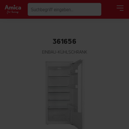
361656
EINBAU-KÜHLSCHRANK
Zum
Ende
der
Bildgalerie
springen