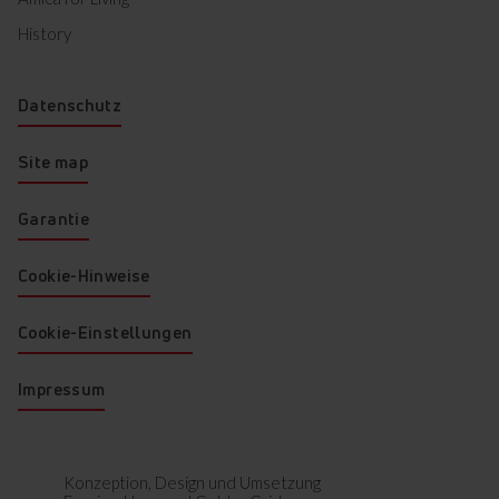
History
Eiablagetablett
Datenschutz
Site map
Sichert Eier gegen Rissbildung.
Gewährleistet einen
Garantie
bequemen und sicheren
Betrieb.
Cookie-Hinweise
Cookie-Einstellungen
Impressum
Konzeption, Design und Umsetzung