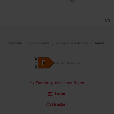
Zum
Anfang
der
-1/0
Bildgalerie
springen
STARTSEITE
KÜHLSCHRÄNKE
EINBAU-KÜHLSCHRÄNKE
361656
Produktinformation
Zum Vergleich hinzufügen
Teilen
Drucken