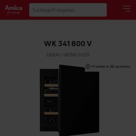
WK 341 800 V
EINBAU-WEINKÜHLER
Zum
Produkt in 3D ansehen
Ende
der
Bildgalerie
springen