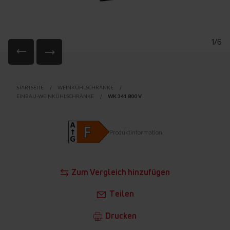
1/6
Zum
Anfang
STARTSEITE
WEINKÜHLSCHRÄNKE
der
EINBAU-WEINKÜHLSCHRÄNKE
WK 341 800 V
Bildgalerie
springen
Produktinformation
Zum Vergleich hinzufügen
Teilen
Drucken