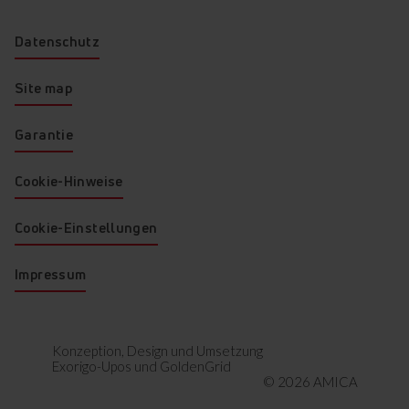
Die natürlichen Holzregale
isolieren den Wein von jeder
Datenschutz
Vibration aus dem Kühler, die
sonst den Wein stören
würde. Es fügt auch hinzu,
Site map
dass intelligente und
raffinierte Note, die Holz gibt.
Garantie
Cookie-Hinweise
Cookie-Einstellungen
Impressum
Konzeption, Design und Umsetzung
Exorigo-Upos
und
GoldenGrid
© 2026 AMICA