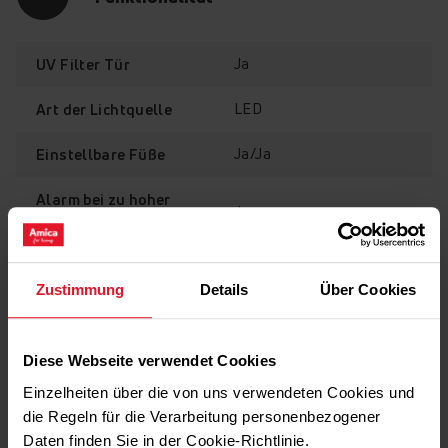
Ja
UV Filter Tür
LED
Art der Lichtquelle
Ja/Ja
Einstellbare Füße
Alarm bei zu hoher
Ja
Temperatur
Ja
Tür-Offen-Alarm
Elektronische
Zustimmung
Details
Über Cookies
Temperaturkontrolle
Türanschlag
Ja
wechselbar
Diese Webseite verwendet Cookies
Genießen Sie verschiedene Weinsorten? Jetzt können
Sie Ihren Wein unter optimalen Lagerbedingungen
Einzelheiten über die von uns verwendeten Cookies und
lagern. Sie können sogar die Lagertemperatur genau so
die Regeln für die Verarbeitung personenbezogener
Technische Daten
einstellen, wie es eine bestimmte Rebsorte oder ein
Daten finden Sie in der Cookie-Richtlinie.