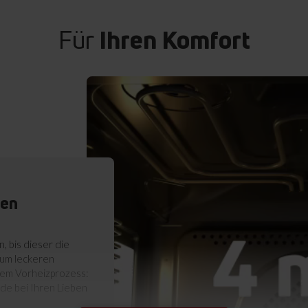
Für
Ihren Komfort
ten
 bis dieser die
zum leckeren
dem Vorheizprozess:
ude bei Ihren Lieben