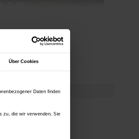
Über Cookies
an Emaillierung
sonenbezogener Daten finden
gehört nicht zu Ihren Lieblingsaufgaben? Durch die
n-Emaille wird die Ablagerung von Schmutz und Fett
es zu, die wir verwenden. Sie
e Reinigung des Ofens erleichtert. Verschwenden
iel Zeit mit der Backofenreinigung, sondern
mit Ihrer Familie und Freunden.