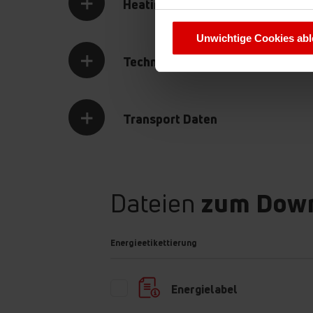
HeatingZone
Sie können Ihre Cookie-Einste
Unwichtige Cookies ab
Technische Daten
Transport Daten
Gleichmäßiges Backerg
Keine misslungenen Backwaren mehr! Ihre Kuchen
in der Mitte zu wenig durchgebacken oder an den 
Dateien
zum Dow
sein. Die in den Backöfen von Amica verwendete Lö
ausreichende Luftzirkulation im Inneren der Kamme
sichergestellt, dass Ihre Kuchen gleichmäßig gebr
werden.
Energieetikettierung
Energielabel