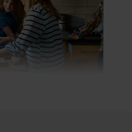
ühle Ofenfront. Die standardmäßige
die Energie auch bei hohen
ackraum und reduziert die