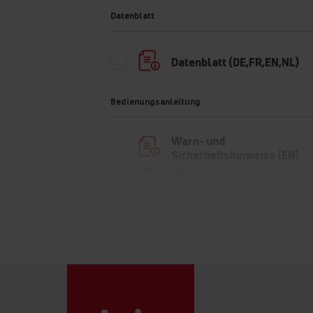
Datenblatt
Datenblatt (DE,FR,EN,NL)
Bedienungsanleitung
Warn- und
Sicherheitshinweise (EN)
Warn- und
Sicherheitshinweise (DE)
Kurzanleitung (DE)
Bedienungsanleitung
Informationsblatt