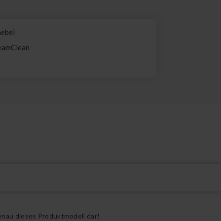
nebel
teamClean
d
enau dieses Produktmodell dar!