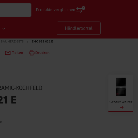
0
Produkte vergleichen
e
Händlerportal
NBAUHERD-SETS
EHC 933 021 E
Teilen
Drucken
RAMIC-KOCHFELD
21 E
Schritt weiter
on