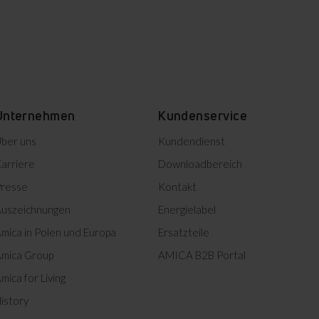
Unternehmen
Kundenservice
ber uns
Kundendienst
arriere
Downloadbereich
resse
Kontakt
uszeichnungen
Energielabel
mica in Polen und Europa
Ersatzteile
mica Group
AMICA B2B Portal
mica for Living
istory