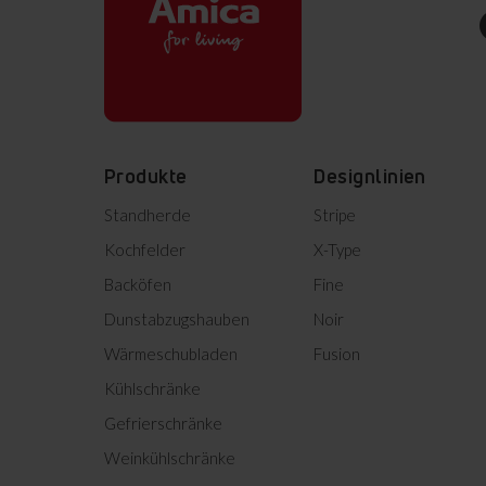
Produktinformation
DE Technische Zeichnungen
Einbauzeichnung
Produkte
Designlinien
Standherde
Stripe
Product photo EHC 933 021 E
Kochfelder
X-Type
Backöfen
Fine
Product photo EHC 933 021 
Dunstabzugshauben
Noir
Product photo EHC 933 021 
Wärmeschubladen
Fusion
Kühlschränke
Alles herunterladen (10)
Markier
Gefrierschränke
Weinkühlschränke