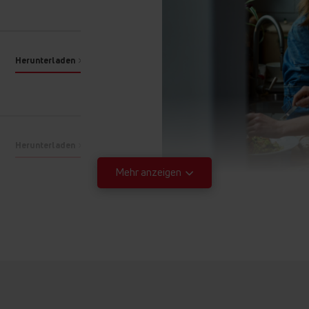
Noch
mehr Möglichkeiten
Herunterladen
CoolDoor 3
Leichtreinigungstür
Seitengitter
Herunterladen
CoolDoor 3
Mehr anzeigen
Herunterladen
Sicherheit durch eine k
Herunterladen
3-fach Verglasung hält 
Innentemperaturen im B
Herunterladen
Fronttemperatur.