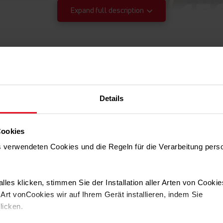
Expand full description
Details
Cookies
Cle
9
ns verwendeten Cookies und die Regeln für die Verarbeitung per
.
Backofenreinigung 
spezielle EasyClea
lles klicken, stimmen Sie der Installation aller Arten von Cooki
verhindert und di
rt vonCookies wir auf Ihrem Gerät installieren, indem Sie
Sie also nicht zu v
klicken.
verbringen Sie sie 