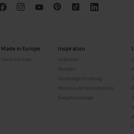
Herunterladen
Herunterladen
Made in Europe
Inspiration
Made in Europe
Inspiration
Ü
A-Energieeffizienz
Rezepte
K
Geringerer Stromverbrauch
Nachhaltige Ernährung
P
für niedrigere Energiekosten.
E
Herunterladen
Waschen mit Konzeptstärke
A
E
Herunterladen
Dampftechnologie
A
A
tes herunterladen
A
H