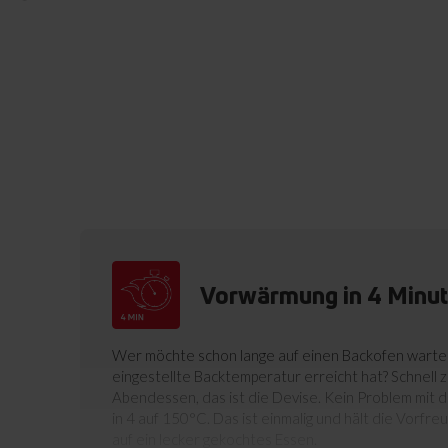
Vorwärmung in 4 Minu
Wer möchte schon lange auf einen Backofen warten,
eingestellte Backtemperatur erreicht hat? Schnell 
Abendessen, das ist die Devise. Kein Problem mit 
in 4 auf 150°C. Das ist einmalig und hält die Vorfre
auf ein lecker gekochtes Essen.