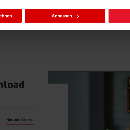
llungen jederzeit ändern, indem Sie die Cookie-Richtlinie .aufru
lehnen
Anpassen
ebnisse
 werden nie wieder
Seiten verbrannt
nload
sung sorgt für eine
r. So wird
äunt und gebacken
Herunterladen