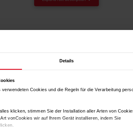
Details
2
Cookies
FrostControl
ns verwendeten Cookies und die Regeln für die Verarbeitung per
.
Mit der FrostControl-
Technologie bildet sich kein Eis
lles klicken, stimmen Sie der Installation aller Arten von Cooki
zwischen den Schubladen, was
das Reinigen und Auftauen
rt vonCookies wir auf Ihrem Gerät installieren, indem Sie
sehr schnell macht.
klicken.