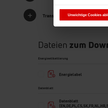
Sie können Ihre Cookie-Einste
Unwichtige Cookies ab
Transport Daten
Dateien
zum Dow
Energieetikettierung
Energielabel
Datenblatt
Datenblatt
(EN,DE,PL,CS,SK,FR,NL,HR,