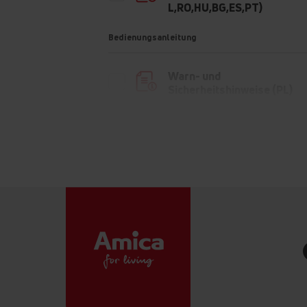
L,RO,HU,BG,ES,PT)
Bedienungsanleitung
Warn- und
Sicherheitshinweise (PL)
Bedienungsanleitung
(DE,CS,BG,EN,FR,HU,HR,NL,
L,SK)
Informationsblatt
Produktinformation
Product photo GS 324 170 W
Product photo GS 324 170 