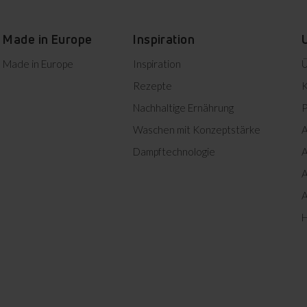
W
Herunterladen
Made in Europe
Inspiration
W
Herunterladen
Made in Europe
Inspiration
Ü
W
Herunterladen
Rezepte
K
Nachhaltige Ernährung
P
W
Herunterladen
Waschen mit Konzeptstärke
A
W
Herunterladen
Dampftechnologie
A
A
es herunterladen
A
H