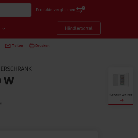
0
Produkte vergleichen
e
Händlerportal
E
FREISTEHENDE GEFRIERSCHRÄNKE
GS 324 170 W
Teilen
Drucken
RIERSCHRANK
0 W
Schritt weiter
on