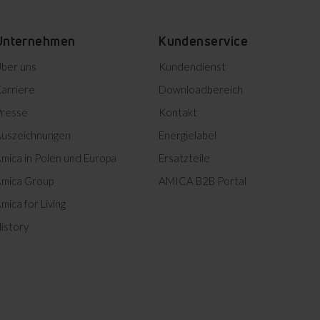
Unternehmen
Kundenservice
ber uns
Kundendienst
arriere
Downloadbereich
resse
Kontakt
uszeichnungen
Energielabel
mica in Polen und Europa
Ersatzteile
mica Group
AMICA B2B Portal
mica for Living
istory