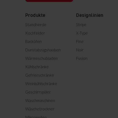
Product photo GS 324 170 
Produkte
Designlinien
Product photo GS 324 170 
Standherde
Stripe
Product photo GS 324 170 
Kochfelder
X-Type
Backöfen
Fine
Product photo GS 324 170 
Dunstabzugshauben
Noir
Product photo GS 324 170 
Wärmeschubladen
Fusion
Kühlschränke
Alles herunterladen (11)
Markiert
Gefrierschränke
Weinkühlschränke
Geschirrspüler
Waschmaschinen
Wäschetrockner
Mikrowellen