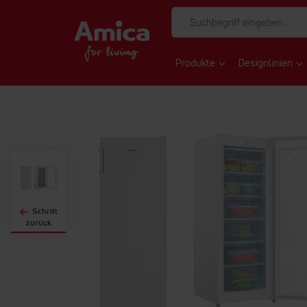
Zum
Produkte
Designlinien
Ende
der
Bildgalerie
springen
Schritt
zurück