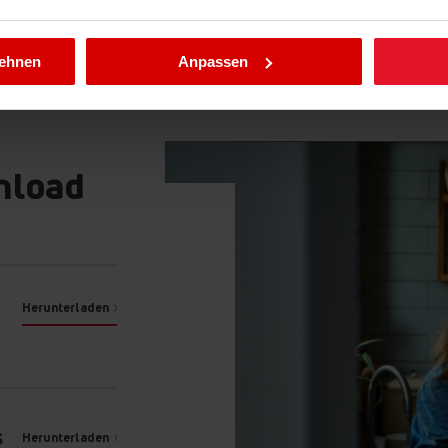
llungen jederzeit ändern, indem Sie die Cookie-Richtlinie .aufru
lehnen
Anpassen
nload
Herunterladen
S
Herunterladen