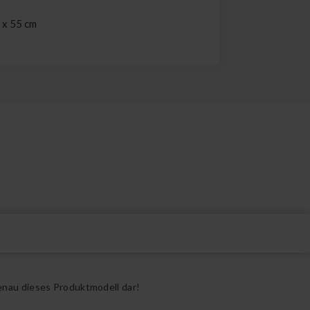
l
 x 55 cm
enau dieses Produktmodell dar!