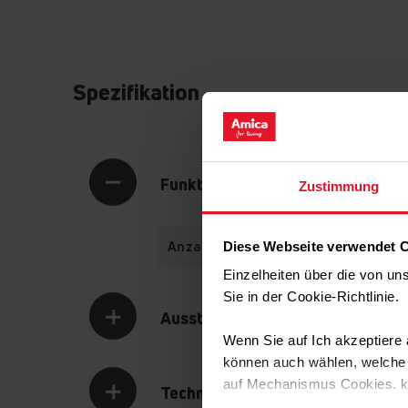
Spezifikation
Funktionalität
Zustimmung
Anzahl Klappen
Diese Webseite verwendet 
Einzelheiten über die von u
Sie in der Cookie-Richtlinie
Ausstattung
Wenn Sie auf Ich akzeptiere a
können auch wählen, welche A
auf Mechanismus Cookies. 
Technische Daten