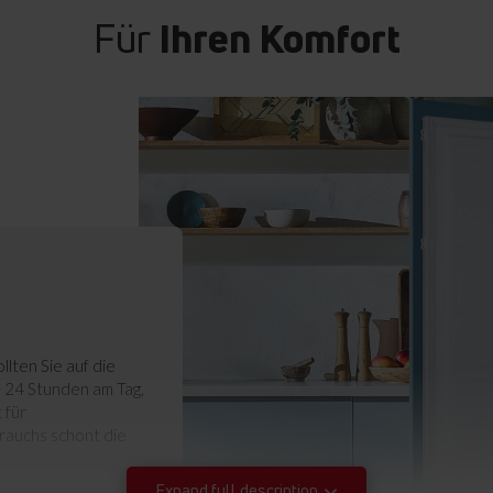
Für
Ihren Komfort
ten Sie auf die
- 24 Stunden am Tag,
 für
rauchs schont die
Expand full description