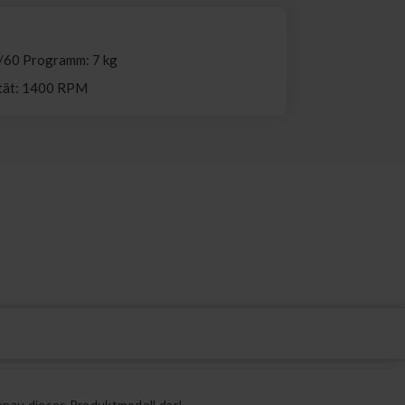
/60 Programm: 7 kg
ität: 1400 RPM
enau dieses Produktmodell dar!