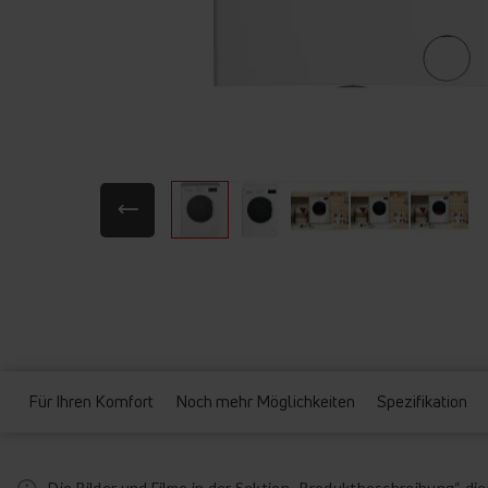
Zum
Anfang
der
Bildgalerie
springen
Für Ihren Komfort
Noch mehr Möglichkeiten
Spezifikation
Die Bilder und Filme in der Sektion „Produktbeschreibung“ d