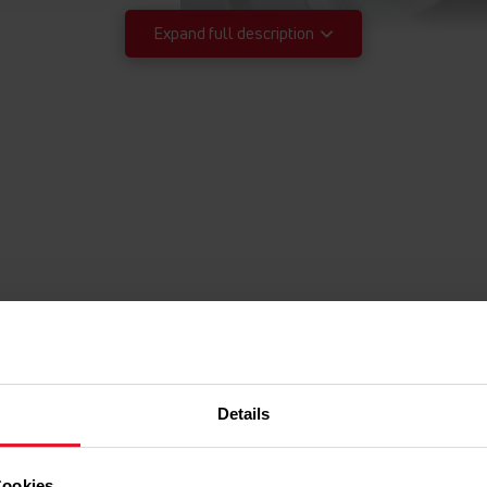
Expand full description
Ene
Ja
Sollen die Stromre
no spin-400-600-800-10
hoher Energieeffiz
Waschgang weitere
Details
Waschmaschinen de
Ja
Strom als Maschine
von 82 „kostenlos
Ja
Cookies