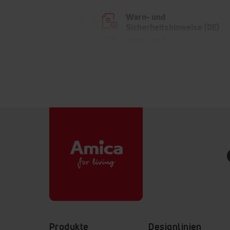
Warn- und
Sicherheitshinweise (DE)
Warn- und
Sicherheitshinweise (PL)
Warn- und
Sicherheitshinweise (EN)
Bedienungsanleitung
Bedienungsanleitung
Kurzanleitung (DE)
Das
Schlauch
Wasserf
Kurzanleitung (EN)
und verh
Überfl
Kurzanleitung (FR)
Kurzanleitung (NL)
Produkte
Designlinien