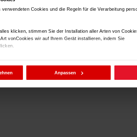
Sie die Kontrolle ü
ns verwendeten Cookies und die Regeln für die Verarbeitung per
Ja
.
135 °
lles klicken, stimmen Sie der Installation aller Arten von Cooki
BLDC
rt vonCookies wir auf Ihrem Gerät installieren, indem Sie
klicken.
llungen jederzeit ändern, indem Sie die Cookie-Richtlinie .aufru
lehnen
Anpassen
auch im Badezimmer
e elektronisch
en Kinderhänden
tiviert wird, d. h.
ehlbedienung durch