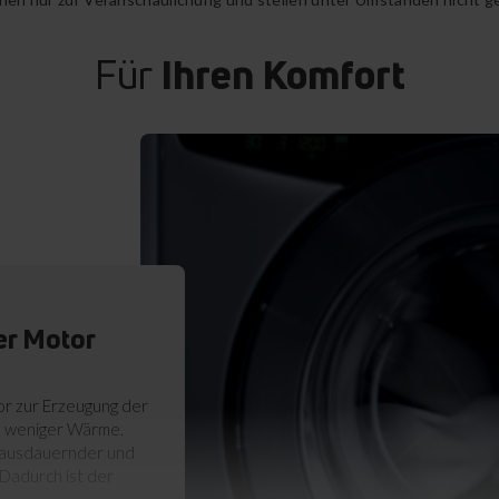
Für
Ihren Komfort
er Motor
r zur Erzeugung der
h weniger Wärme.
 ausdauernder und
Dadurch ist der