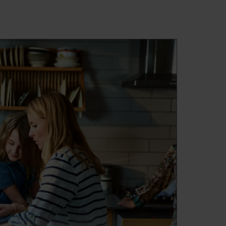
tik
ögerung
idung sollte nicht zu lange in der
Wenn Sie also wissen, dass Sie
den, wenn die Wäsche fertig ist,
tion Verzögerter Start. Damit
des Waschvorgangs um bis zu 24
chen Sie, wenn es für Sie bequem