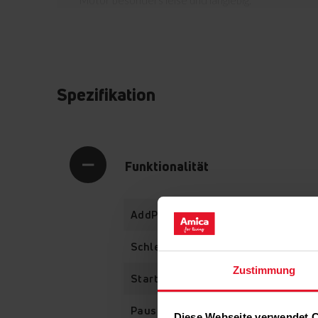
Motor besonders leise und langlebig.
Spezifikation
Funktionalität
AddPlus
Schleuderdrehzahlregelung
Zustimmung
Startzeitverzögerung
Pause
Diese Webseite verwendet 