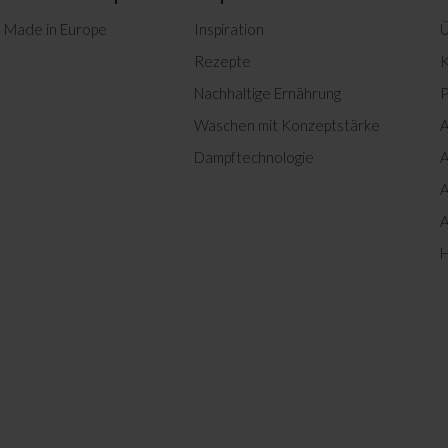
Herunterladen
Made in Europe
Inspiration
Ü
Herunterladen
Rezepte
K
Nachhaltige Ernährung
P
Herunterladen
Waschen mit Konzeptstärke
A
Herunterladen
Dampftechnologie
A
A
A
H
Herunterladen
Herunterladen
Herunterladen