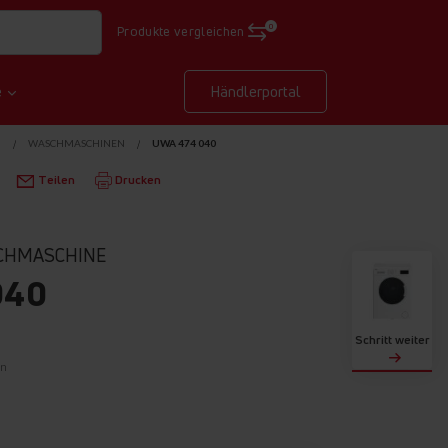
0
Produkte vergleichen
e
Händlerportal
N
WASCHMASCHINEN
UWA 474 040
Teilen
Drucken
CHMASCHINE
040
Schritt weiter
on