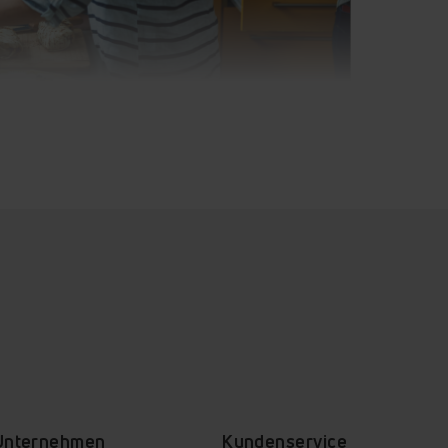
fwäsche
opfdruck
maschine
ramm, das
ien und
Kleidung
o für
frische
gt.
Unternehmen
Kundenservice