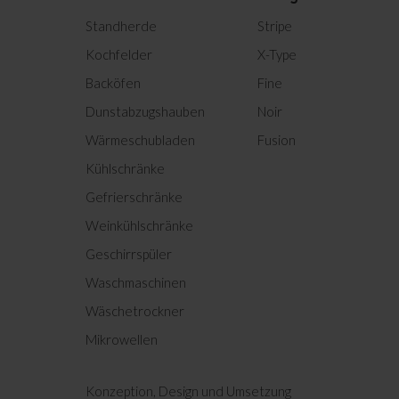
Bedienungsanleitung (DE)
Standherde
Stripe
Bedienungsanleitung (EN)
Kochfelder
X-Type
Backöfen
Fine
Bedienungsanleitung (FR)
Dunstabzugshauben
Noir
Bedienungsanleitung (NL)
Wärmeschubladen
Fusion
Kühlschränke
Informationsblatt
Gefrierschränke
Weinkühlschränke
Produktinformation
Geschirrspüler
Waschmaschinen
Product photo UWA 474 040
Wäschetrockner
Mikrowellen
Product photo UWA 474
040
Product photo UWA 474
Konzeption, Design und Umsetzung