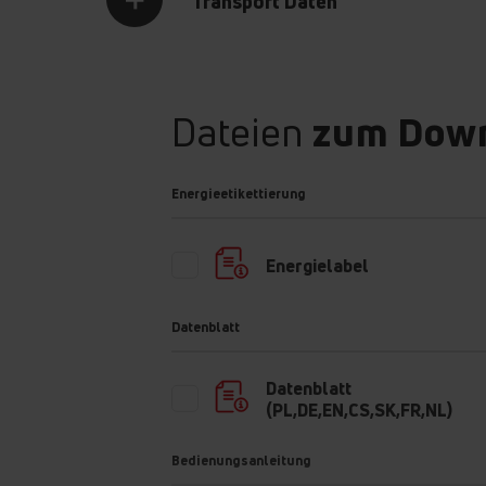
Transport Daten
Dateien
zum Dow
St
Energieetikettierung
Energielabel
Datenblatt
Datenblatt
(PL,DE,EN,CS,SK,FR,NL)
Bedienungsanleitung