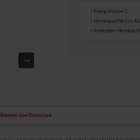
Energieklasse: C
Nennkapazität Eco 40
Schleudern Nennkapz
Dateien zum Download
ienen nur zur Veranschaulichung und stellen unter Umständen nicht g