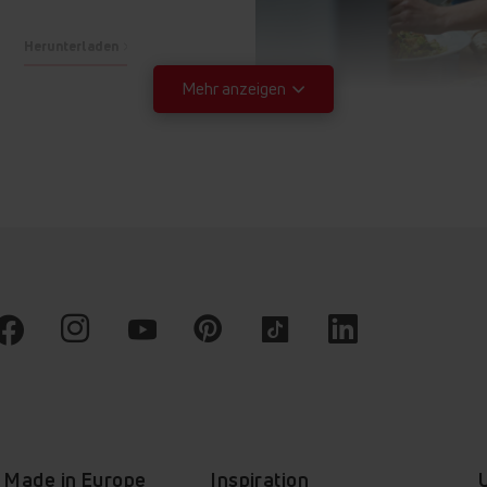
Herunterladen
Mehr anzeigen
Herunterladen
Herunterladen
Herunterladen
Herunterladen
AquaStop
Programm Damp
Herunterladen
 doppelwandige
Mit nur einem Kn
design isoliert den
startet die Wasch
luss am Wasserhahn
ein spezielles Prog
Herunterladen
indert effektiv eine
mit Dampf Bakter
utung des Hauses.
Gerüche aus der 
Herunterladen
entfernt und s
hygienische und 
Kleidung sor
Herunterladen
Made in Europe
Inspiration