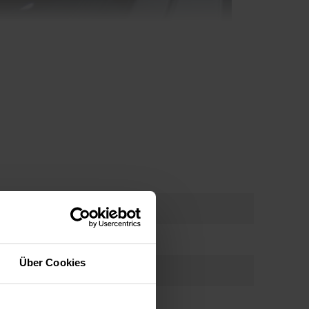
rgieeffizienzklasse C
chnungen niedriger sein? Wählen Sie ein Gerät mit
00-1200-1400
ienz. Die Rechnungen werden niedriger, da jeder
 Einsparungen bedeutet. Die Amica-
Über Cookies
r Energieklasse C verbrauchen 33 % weniger
n der Energieklasse F, was eine Stromeinsparung
en“ Waschzyklen pro Jahr bedeutet. Übernehmen