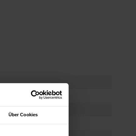
eamPower Pro
s Waschgangs erzeugte Dampf garantiert perfekt
g desinfizierte Kleidung. Studien haben bestätigt,
er beim Waschen in Amica Waschtrocknern*
9,99 % der Viren und 97 % der Bakterien abtötet
200/1400
Über Cookies
ettwäsche und andere Stoffe steril rein hält. Der
n die Fasern des Stoffes ein, lockert sie auf,
d erleichtert das Bügeln. Ihre Kleidung ist
 weich und duftend, wenn Sie sie aus dem