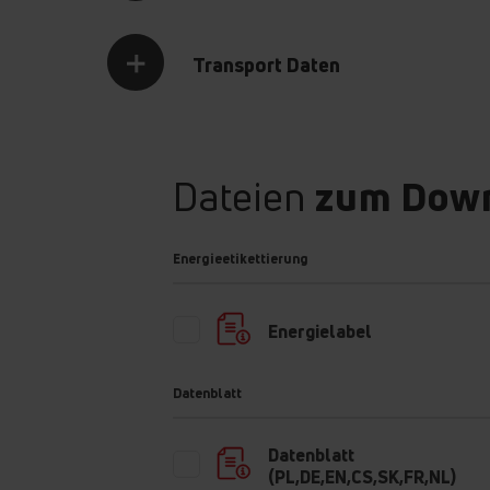
Transport Daten
Dateien
zum Dow
EcoBar
Energieetikettierung
Die Stromverbrauchs- und Wasserindikatoren zeige
Verbrauch der Medien für das ausgewählte Progr
Energielabel
erleichtern die Auswahl der bevorzugten Waschp
Voller Einblick für eine informierte optimale Auswa
Datenblatt
Umweltschutz!
Datenblatt
(PL,DE,EN,CS,SK,FR,NL)