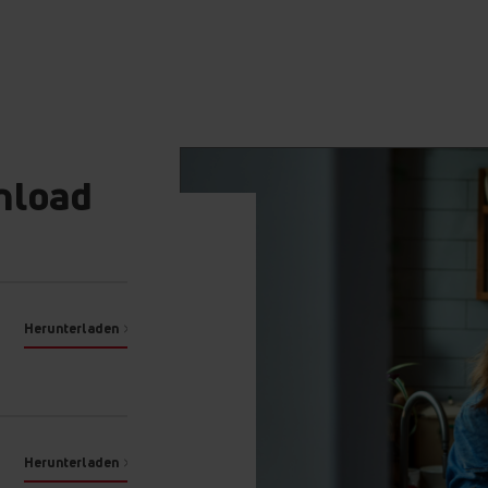
Programmalgorithmu
durchgeführt."
nload
n den tatsächlichen
amm an und
Herunterladen
rogrammparameter.
hl, Einsparungen und
Herunterladen