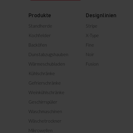
Kurzanleitung (NL)
Produkte
Designlinien
Bedienungsanleitung (DE)
Standherde
Stripe
Bedienungsanleitung (EN)
Kochfelder
X-Type
Backöfen
Fine
Bedienungsanleitung (FR)
Dunstabzugshauben
Noir
Bedienungsanleitung (NL)
Wärmeschubladen
Fusion
Kühlschränke
Informationsblatt
C-LED Display
Gefrierschränke
Weinkühlschränke
Einfache und intuitive
Produktinformation
Bedienung der
Geschirrspüler
Waschmaschine dank C-LED-
Waschmaschinen
Display.
Product photo WA 484 091
Wäschetrockner
Mikrowellen