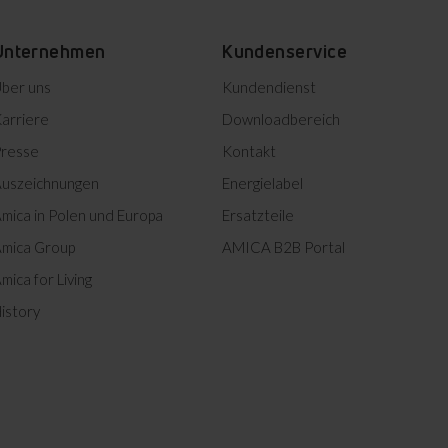
Unternehmen
Kundenservice
ber uns
Kundendienst
arriere
Downloadbereich
resse
Kontakt
uszeichnungen
Energielabel
mica in Polen und Europa
Ersatzteile
mica Group
AMICA B2B Portal
AutoSensor Mengenautomatik
mica for Living
istory
Wir wollen uns nicht zwischen
geringerem Wasserverbrauch
und Waschqualität
entscheiden, oder? Der
AutoSensor passt die
Wasserzufuhr automatisch
dem Programm sowie der Art