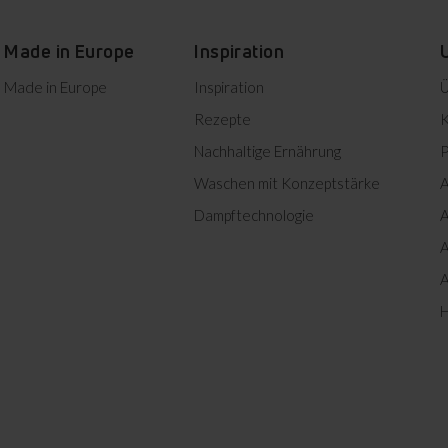
Herunterladen
Made in Europe
Inspiration
Herunterladen
Made in Europe
Inspiration
Ü
Herunterladen
Rezepte
K
Nachhaltige Ernährung
P
Herunterladen
Waschen mit Konzeptstärke
A
Herunterladen
Dampftechnologie
A
A
Kindersicherung
A
H
Für Familien mit Kindern ist die
Herunterladen
Funktion sehr hilfreich, da sie
die Bedienung sperren kann.
Dies hilft, ein versehentliches
Ändern der Einstellungen
oder das Ausschalten der
Waschmaschine zu vermeiden.