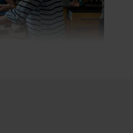
elt auf einen optimierten,
hprozess und ermöglicht die
rameter. Dadurch kann der
e Programmzeit gesenkt werden.
en.