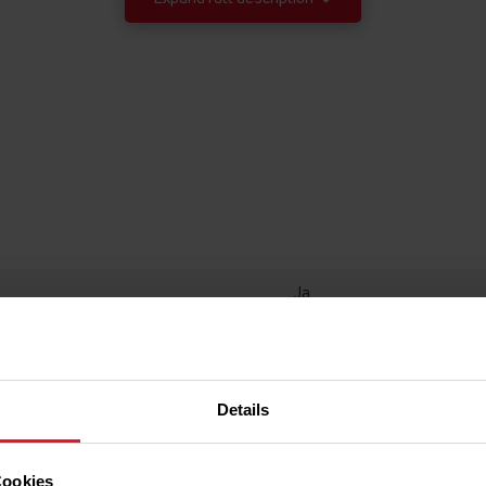
St
Ja
"Der zu Beginn de
Ja
saubere, vollständi
dass der Dampf, d
entsteht, bis zu 9
--/400/600/800/1000/1
Details
und so Kleidung, B
Dampf dringt auch i
Ja
reduziert Falten un
hygienisch sauber,
Cookies