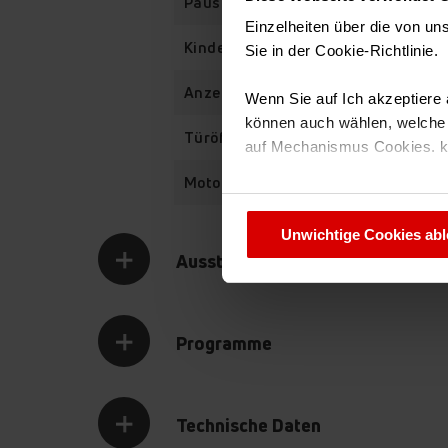
Pause
Einzelheiten über die von u
Kindersicherung
Sie in der Cookie-Richtlinie
Anzeige Kindersicherung
Wenn Sie auf Ich akzeptiere a
können auch wählen, welche A
Türöffnungswinkel
auf Mechanismus Cookies. 
Motortyp
Sie können Ihre Cookie-Einste
Unwichtige Cookies ab
Ausstattung
Programme
Technische Daten