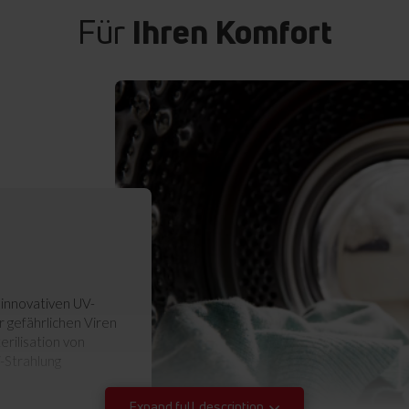
Für
Ihren Komfort
 innovativen UV-
 gefährlichen Viren
rilisation von
V-Strahlung
Expand full description