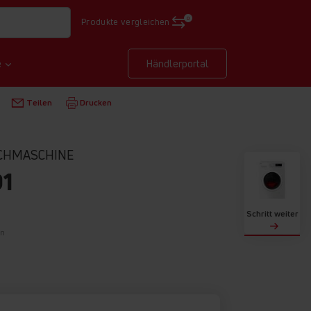
0
Produkte vergleichen
e
Händlerportal
N
WASCHMASCHINEN
WA 484 091
Teilen
Drucken
CHMASCHINE
91
Schritt weiter
on