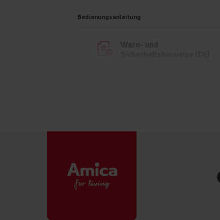
Bedienungsanleitung
Warn- und
Sicherheitshinweise (DE)
Warn- und
Sicherheitshinweise (PL)
Warn- und
Sicherheitshinweise (EN)
Bedienungsanleitung
Bedienungsanleitung
Kurzanleitung (DE)
Kurzanleitung (EN)
Kurzanleitung (FR)