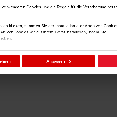
Ja
Waschtrockner ne
ns verwendeten Cookies und die Regeln für die Verarbeitung per
Wissenschafts- un
Ja
.
Laborbedingungen
PRO folgende Erge
Ja
reproduzierbarer B
lles klicken, stimmen Sie der Installation aller Arten von Cooki
mit einem 60 °C-
rt vonCookies wir auf Ihrem Gerät installieren, indem Sie
145 °
gemäß dem Programm
klicken.
Mikroorganismen du
BLDC
Mikroorganismen u
llungen jederzeit ändern, indem Sie die Cookie-Richtlinie .aufru
Baumwollprogramm
Programmalgorithmu
lehnen
Anpassen
durchgeführt." *U
und Technologiepa
Laborbedingungen
PRO folgende Erge
reproduzierbarer B
mit einem 60 °C-
gemäß dem Programm
Mikroorganismen du
Mikroorganismen u
Baumwollprogramm