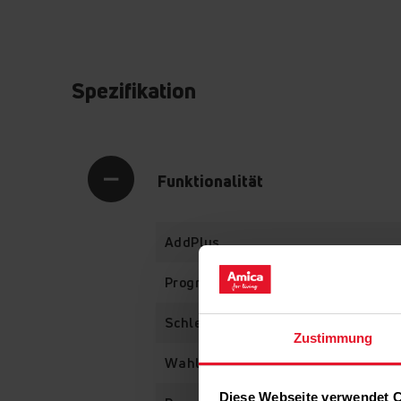
Spezifikation
Funktionalität
AddPlus
Programmzeitende
Schleuderdrehzahlregelung
Zustimmung
Wahl Verschmutzungsgrad
Diese Webseite verwendet 