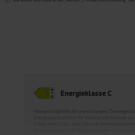
Energieklasse C
Niemand mag hohe Stromrechnungen. Deswegen soll
Energieklasse achten. Ihr Kühlschrank ist immer an 
7 Tage die Woche. Jede Sekunde Betrieb bedeutet
Einsparpotenziale! Ein Kühlschrank der C-Klasse v