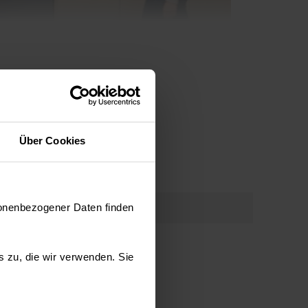
Über Cookies
müseschublade
sonenbezogener Daten finden
de eignet sich gut zur Aufbewahrung von Obst und
es zu, die wir verwenden. Sie
die Gefahr einer schnellen Überreife besteht. Die
parenten Schubladen für Gemüse lassen sich weit
ht beladen.