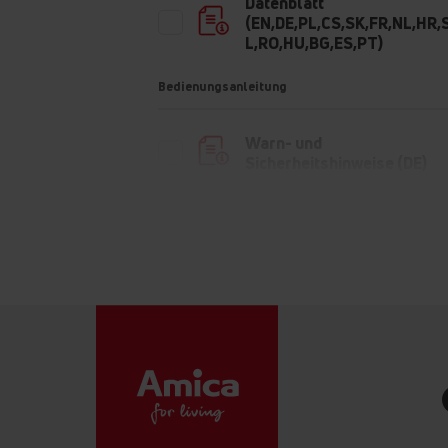
Datenblatt
(EN,DE,PL,CS,SK,FR,NL,HR,
L,RO,HU,BG,ES,PT)
Bedienungsanleitung
Warn- und
Sicherheitshinweise (DE)
Warn- und
Sicherheitshinweise (PL)
Warn- und
Sicherheitshinweise (EN)
Bedienungsanleitung
Bedienungsanleitung
Bedienungsanleitung
(DE,EN,CS,SK,FR,NL,HR,SL)
Informationsblatt