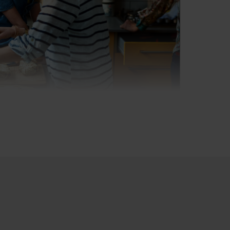
s
r, ob die Regale eine größere Last
 SafetyGlass-Technologie der Amica
 sich diese Frage nicht mehr
tehen aus gehärtetem Glas, das
n standhält.