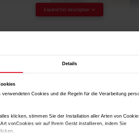
Expand full description
Details
Cookies
FlexOn
Ge
ns verwendeten Cookies und die Regeln für die Verarbeitung per
.
Die Gemüseschubla
lles klicken, stimmen Sie der Installation aller Arten von Cooki
Gemüse, bei denen 
rt vonCookies wir auf Ihrem Gerät installieren, indem Sie
geräumigen, trans
klicken.
ausziehen und leic