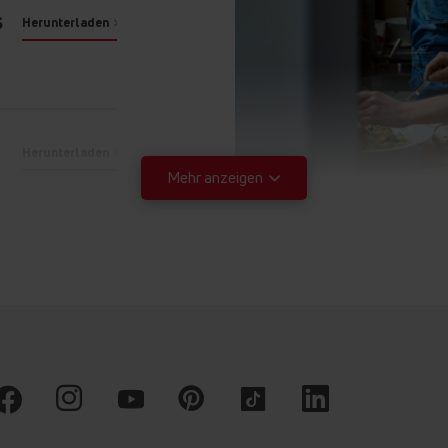
S
Herunterladen
Noch
mehr Möglichkeiten
Sicherheitsglas
Mechanische Kontrolle
Türablagen
Herunterladen
Mehr anzeigen
Herunterladen
Herunterladen
Sicherheitsgla
Herunterladen
Sie sind sich nicht siche
tragen können? Mit der
Herunterladen
Kühlschränke müssen Sie
stellen. Die Regale bes
Herunterladen
auch großen Belastunge