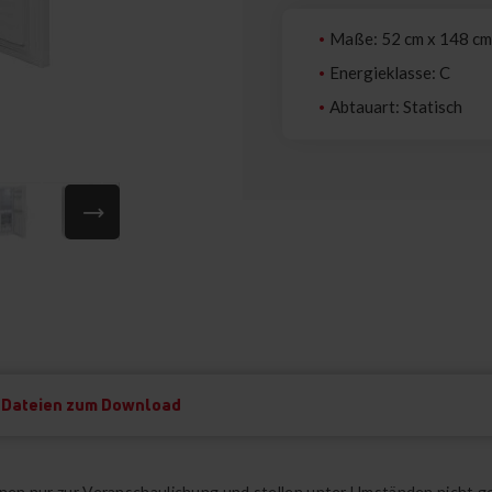
Maße: 52 cm x 148 cm
Energieklasse: C
Abtauart: Statisch
Dateien zum Download
ienen nur zur Veranschaulichung und stellen unter Umständen nicht g