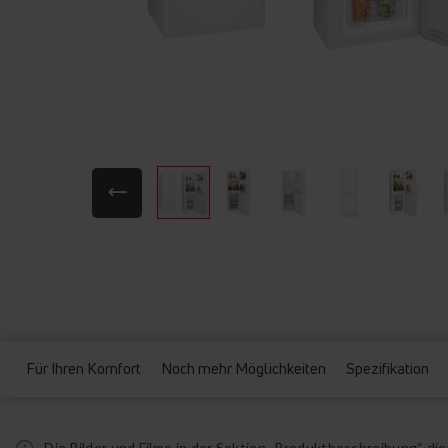
Zum
Anfang
der
Bildgalerie
springen
Für Ihren Komfort
Noch mehr Möglichkeiten
Spezifikation
Die Bilder und Filme in der Sektion „Produktbeschreibung“ d