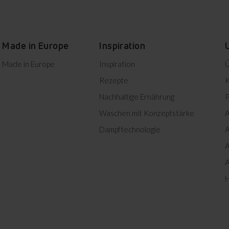
Herunterladen
Made in Europe
Inspiration
Made in Europe
Inspiration
Ü
Rezepte
K
Herunterladen
Nachhaltige Ernährung
P
Waschen mit Konzeptstärke
A
Herunterladen
Eiablagetablett
Dampftechnologie
A
Herunterladen
A
Sichert Eier gegen Rissbildung.
Gewährleistet einen
A
Herunterladen
bequemen und sicheren
Betrieb.
H
Herunterladen
Herunterladen