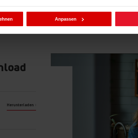
llungen jederzeit ändern, indem Sie die Cookie-Richtlinie .aufru
lehnen
Anpassen
nload
blendfreier
Gefrierschränke von
tattet.
Herunterladen