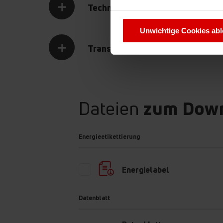
Technische Daten
Sie können Ihre Cookie-Einste
Unwichtige Cookies ab
Transport Daten
Dateien
zum Dow
LED-Beleuchtung
LED bedeutet Energiesparen bei gleichzeitig guter, 
Energieetikettierung
Ausleuchtung. Deshalb sind alle Einbau-Kühl- und 
Amica mit dieser optimalen Beleuchtungsart ausges
Umweltfreundlich, geldsparend und geschmackvoll!
Energielabel
Datenblatt