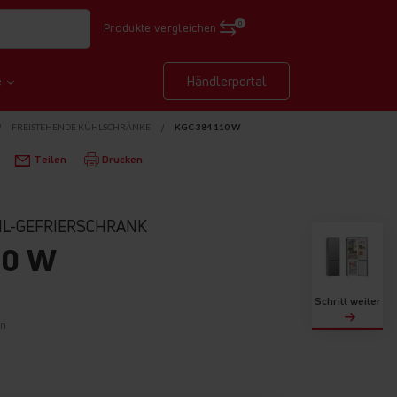
0
Produkte vergleichen
e
Händlerportal
FREISTEHENDE KÜHLSCHRÄNKE
KGC 384 110 W
Teilen
Drucken
HL-GEFRIERSCHRANK
10 W
Schritt weiter
on