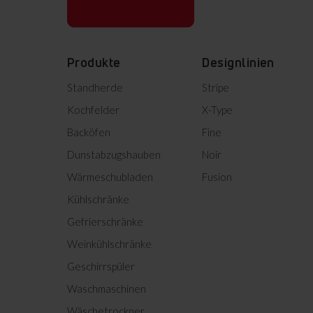
Produktinformation
Produkte
Designlinien
Product photo KGC 384 110 W
Standherde
Stripe
Kochfelder
X-Type
Product photo KGC 384 110
Backöfen
W
Fine
Product photo KGC 384 110
Dunstabzugshauben
Noir
W
Wärmeschubladen
Fusion
Product photo KGC 384 110
W
Kühlschränke
Product photo KGC 384 110
Gefrierschränke
W
Weinkühlschränke
Product photo KGC 384 110
W
Geschirrspüler
Product photo KGC 384 110
Waschmaschinen
W
Wäschetrockner
Product photo KGC 384 110