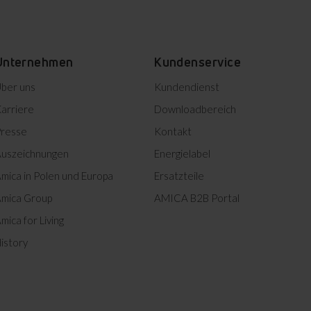
Unternehmen
Kundenservice
ber uns
Kundendienst
arriere
Downloadbereich
resse
Kontakt
uszeichnungen
Energielabel
mica in Polen und Europa
Ersatzteile
mica Group
AMICA B2B Portal
mica for Living
istory