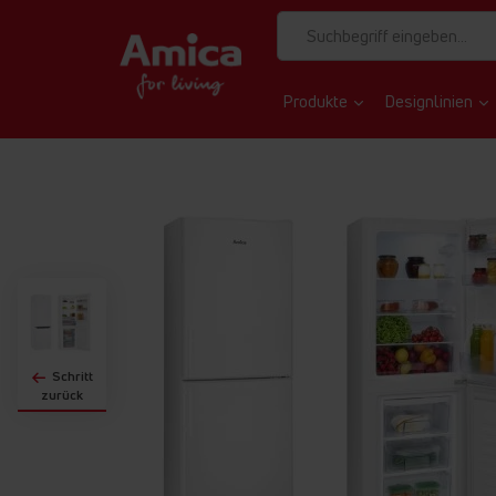
Produkte
Designlinien
Zum
Ende
der
Bildgalerie
springen
Schritt
zurück