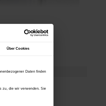
Über Cookies
enliegendes Bedienfeld
sonenbezogener Daten finden
ichtete Küche verbindet Funktionalität und Stil.
st im Kühlschrank ein Simple InsideControl-
es zu, die wir verwenden. Sie
 Kühlschrank eingebaut. Praktisch für die Auswahl
und alle mit einem stilvollen Aussehen. Ohne
 auf der Vorderseite bedeutet Ergonomie gepaart