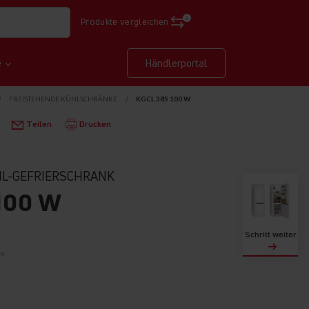
0
Produkte vergleichen
e
Händlerportal
FREISTEHENDE KÜHLSCHRÄNKE
KGCL 385 100 W
Teilen
Drucken
HL-GEFRIERSCHRANK
100 W
Schritt weiter
on