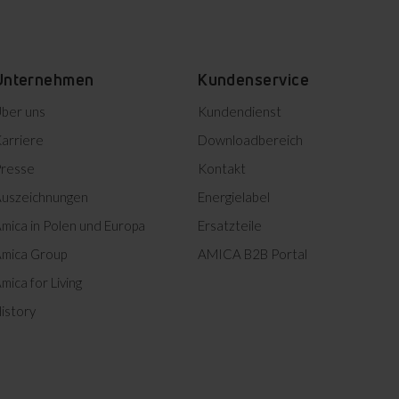
Unternehmen
Kundenservice
ber uns
Kundendienst
arriere
Downloadbereich
resse
Kontakt
Eiablagetablett
uszeichnungen
Energielabel
mica in Polen und Europa
Ersatzteile
Sichert Eier gegen Rissbildung.
Gewährleistet einen
mica Group
AMICA B2B Portal
bequemen und sicheren
Betrieb.
mica for Living
istory