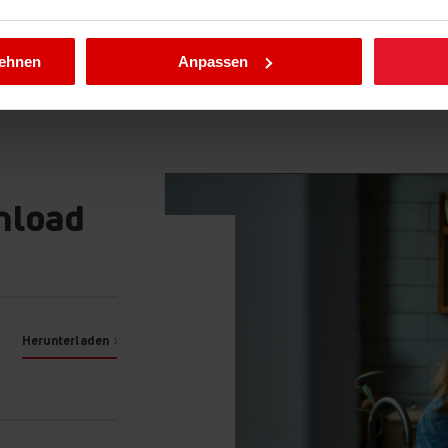
mit Eleganz!
llungen jederzeit ändern, indem Sie die Cookie-Richtlinie .aufru
lehnen
Anpassen
nload
ten Sie auf die
- 24 Stunden am Tag,
 für
rauchs schont die
Herunterladen