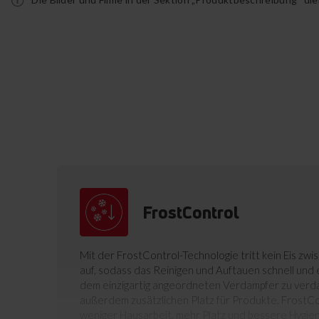
FrostControl
Mit der FrostControl-Technologie tritt kein Eis zw
auf, sodass das Reinigen und Auftauen schnell und ei
dem einzigartig angeordneten Verdampfer zu verda
außerdem zusätzlichen Platz für Produkte. FrostC
weniger Hausarbeit, mehr Platz und bessere Hygien