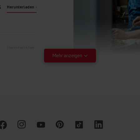
S
Herunterladen
Noch
mehr Möglichkeiten
Gemüseschublade
LED-Beleuchtung
Sicherheitsglas
Herunterladen
Mehr anzeigen
Herunterladen
Herunterladen
Gemüseschubl
Herunterladen
Die Gemüseschublade ei
von Obst und Gemüse, b
Herunterladen
schnellen Überreife bes
transparenten Schublad
Herunterladen
ausziehen und leicht be
Herunterladen