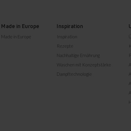
Made in Europe
Inspiration
Herunterladen
Made in Europe
Inspiration
Ü
Rezepte
K
Nachhaltige Ernährung
P
Türablagen
0
Waschen mit Konzeptstärke
A
Herunterladen
Dampftechnologie
A
Eine Reihe von Balkonen, die
0
Herunterladen
sich ideal zur sicheren
A
Aufbewahrung kleiner
0
Produkte, Gläser oder
A
Herunterladen
Flaschen eignen. Jetzt wissen
Sie immer, wo sich alles
H
0
befindet - und haben
Herunterladen
bequemen Zugriff darauf.
0
Herunterladen
0