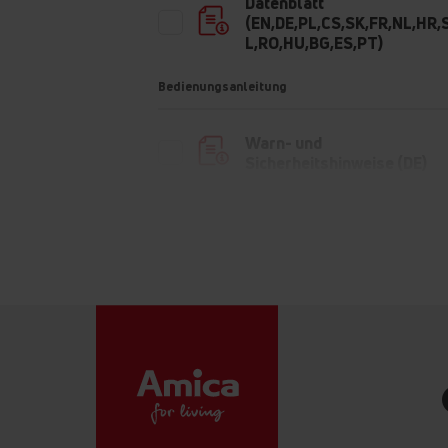
Datenblatt
(EN,DE,PL,CS,SK,FR,NL,HR,
L,RO,HU,BG,ES,PT)
Bedienungsanleitung
Warn- und
Sicherheitshinweise (DE)
Warn- und
Sicherheitshinweise (PL)
Warn- und
Sicherheitshinweise (EN)
Bedienungsanleitung
Bedienungsanleitung
Bedienungsanleitung
(HU,PL,DE,EN,CS,SK,SL)
Bedienungsanleitung
(HU,NL,SL)