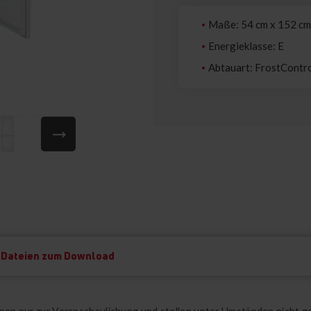
Maße: 54 cm x 152 cm
Energieklasse: E
Abtauart: FrostContr
Dateien zum Download
ienen nur zur Veranschaulichung und stellen unter Umständen nicht g