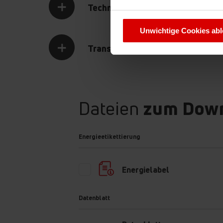
Technische Daten
Sie können Ihre Cookie-Einste
Unwichtige Cookies ab
Transport Daten
Energieklasse E
Dateien
zum Dow
Niemand mag hohe Stromrechnungen. Deswegen soll
Energieetikettierung
Energieklasse achten. Ihr Kühlschrank ist immer an 
7 Tage die Woche. Jede Sekunde Betrieb bedeutet
Einsparpotenziale! Die Reduzierung des Stromverb
Energielabel
Umwelt.
Datenblatt