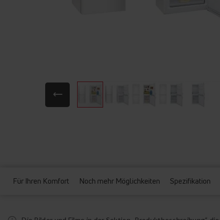
Zum
Anfang
der
Bildgalerie
springen
Für Ihren Komfort
Noch mehr Möglichkeiten
Spezifikation
Die Bilder und Filme in der Sektion „Produktbeschreibung“ d