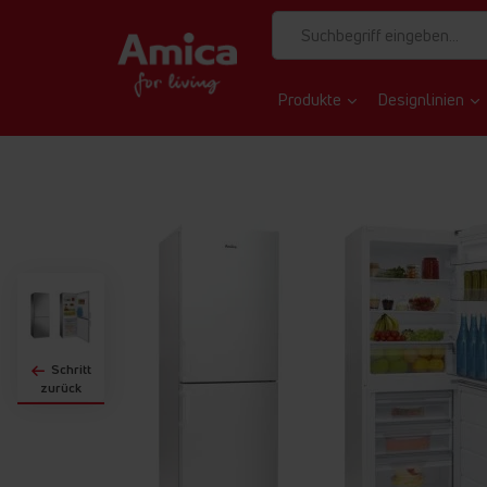
Produkte
Designlinien
Zum
Ende
der
Bildgalerie
springen
Schritt
zurück