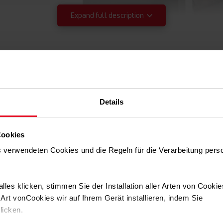
Expand full description
Details
Cookies
Inn
FlexOn
ns verwendeten Cookies und die Regeln für die Verarbeitung per
.
Eine perfekt einger
Aus diesem Grund i
lles klicken, stimmen Sie der Installation aller Arten von Cooki
Bedienfeld für den
rt vonCookies wir auf Ihrem Gerät installieren, indem Sie
der Einstellungen 
klicken.
unnötige Elemente