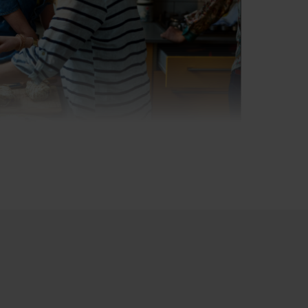
ade
gnet sich gut zur Aufbewahrung
ei denen die Gefahr einer
teht. Die geräumigen,
en für Gemüse lassen sich weit
laden.