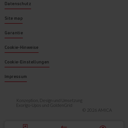
Datenschutz
und Gefrierschränke von
Amica mit dieser optimalen
Beleuchtungsart
Site map
ausgestattet.
Garantie
Cookie-Hinweise
Cookie-Einstellungen
Sicherheitsglas
Impressum
"Sicherheit wird auch im
Kühlbereich groß geschrieben.
Deshalb bestehen alle Amica
Konzeption, Design und Umsetzung
Glasablagen aus
Exorigo-Upos
und
GoldenGrid
Sicherheitsglas, das auch
© 2026 AMICA
großen Belastungen
standhält."