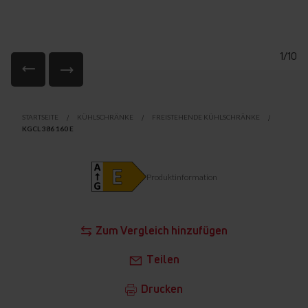
1/10
Zum
Anfang
STARTSEITE
KÜHLSCHRÄNKE
FREISTEHENDE KÜHLSCHRÄNKE
der
KGCL 386 160 E
Bildgalerie
springen
Produktinformation
Zum Vergleich hinzufügen
Teilen
Drucken