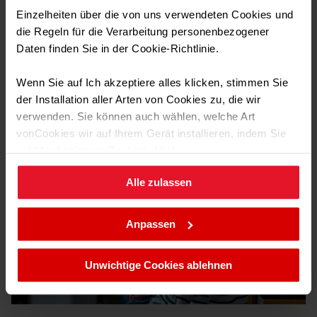
und saugen kein Wasser auf. All dies hält Ihr Obst und
Einzelheiten über die von uns verwendeten Cookies und
Gemüse dreimal länger frisch und schmackhafter! Sie
kaufen seltener ein - sparen Sie Zeit und Geld!
die Regeln für die Verarbeitung personenbezogener
Ausstattung
Daten finden Sie in der Cookie-Richtlinie.
Wenn Sie auf Ich akzeptiere alles klicken, stimmen Sie
Technische Daten
der Installation aller Arten von Cookies zu, die wir
verwenden. Sie können auch wählen, welche Art
vonCookies wir auf Ihrem Gerät installieren, indem Sie
Transport Daten
auf Mechanismus Cookies. klicken.
Alle zulassen
Sie können Ihre Cookie-Einstellungen jederzeit ändern,
indem Sie die Cookie-Richtlinie .aufrufen.
Anpassen
FreshZone
Unwichtige Cookies ablehnen
Möchten Sie, dass Fleisch und Fisch länger frisch bleiben?
Die spezielle Null-Grad-Schublade im unteren Bereich