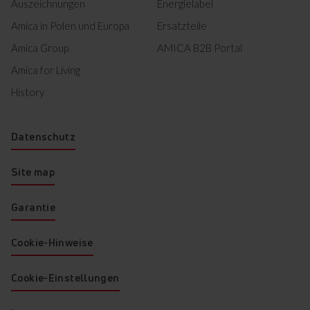
Auszeichnungen
Energielabel
hilft dabei, größere Mengen
frisch eingekaufter
Amica in Polen und Europa
Ersatzteile
Lebensmittel sicher und
Amica Group
AMICA B2B Portal
schnell heruntergekühlt. Je
schneller die Abkühlung ist,
Amica for Living
desto länger bleibt das Essen
frisch und gesund.
History
Datenschutz
Site map
Supergefrierfunktion
Garantie
Cookie-Hinweise
Die Supergefrierfunktion hilft
dabei, größere
Lebensmittelmengen sicher
Cookie-Einstellungen
und schnell einzufrieren. Je
kürzer der Gefrierprozess ist,