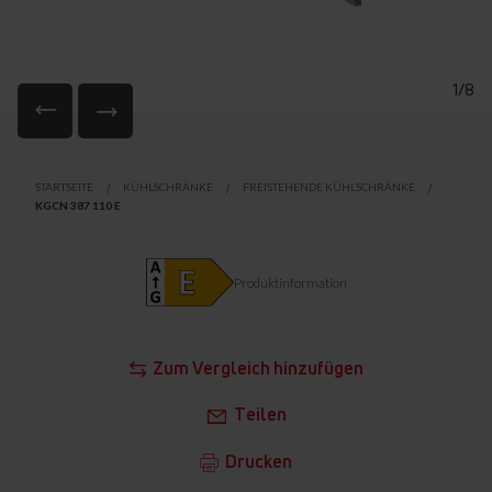
1/8
Zum
Anfang
STARTSEITE
KÜHLSCHRÄNKE
FREISTEHENDE KÜHLSCHRÄNKE
der
KGCN 387 110 E
Bildgalerie
springen
Produktinformation
Zum Vergleich hinzufügen
Teilen
Drucken