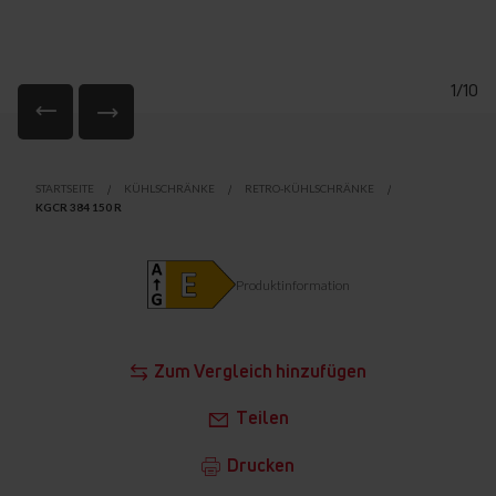
1/10
Zum
Anfang
STARTSEITE
KÜHLSCHRÄNKE
RETRO-KÜHLSCHRÄNKE
der
KGCR 384 150 R
Bildgalerie
springen
Produktinformation
Zum Vergleich hinzufügen
Teilen
Drucken