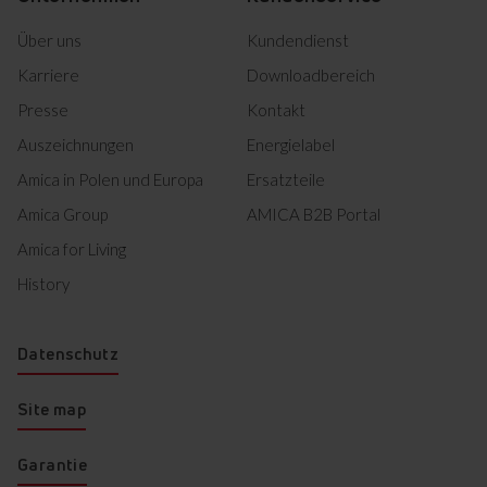
Product photo KGCR 384
Herunterladen
Über uns
Kundendienst
150 R
Karriere
Product photo KGCR 384
Downloadbereich
Herunterladen
150 R
Presse
Kontakt
Auszeichnungen
Energielabel
Alles herunterladen (19)
Amica in Polen und Europa
Ersatzteile
Amica Group
AMICA B2B Portal
Markiertes herunterladen
Amica for Living
History
Datenschutz
Site map
Garantie