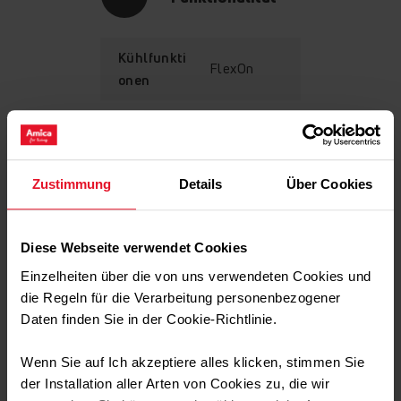
Kühlfunkti
FlexOn
onen
Gemüseschublade
Ausstattung
Zustimmung
Details
Über Cookies
Die Gemüseschublade eignet sich gut zur Aufbewahrung
von Obst und Gemüse, bei denen die Gefahr einer
Technische Daten
schnellen Überreife besteht. Die geräumigen,
Diese Webseite verwendet Cookies
transparenten Schubladen für Gemüse lassen sich weit
ausziehen und leicht beladen.
Einzelheiten über die von uns verwendeten Cookies und
die Regeln für die Verarbeitung personenbezogener
Transport Daten
Daten finden Sie in der Cookie-Richtlinie.
Wenn Sie auf Ich akzeptiere alles klicken, stimmen Sie
der Installation aller Arten von Cookies zu, die wir