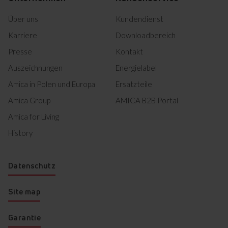
Herunterladen
100 G
Über uns
Product photo KGCR 386
Kundendienst
Herunterladen
100 G
Karriere
Downloadbereich
Product photo KGCR 386
Herunterladen
Presse
Kontakt
100 G
Auszeichnungen
Energielabel
Alles herunterladen (19)
Amica in Polen und Europa
Ersatzteile
Amica Group
AMICA B2B Portal
Markiertes herunterladen
Amica for Living
History
Datenschutz
Site map
Garantie