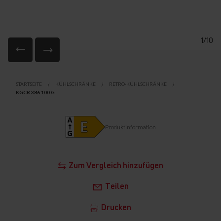
1/10
Zum
Anfang
STARTSEITE
KÜHLSCHRÄNKE
RETRO-KÜHLSCHRÄNKE
der
KGCR 386 100 G
Bildgalerie
springen
Produktinformation
Zum Vergleich hinzufügen
Teilen
Drucken