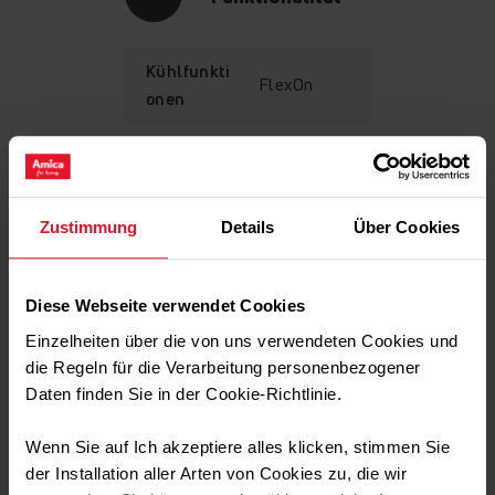
Kühlfunkti
FlexOn
onen
Gemüseschublade
Ausstattung
Zustimmung
Details
Über Cookies
Die Gemüseschublade eignet sich gut zur Aufbewahrung
von Obst und Gemüse, bei denen die Gefahr einer
Technische Daten
schnellen Überreife besteht. Die geräumigen,
Diese Webseite verwendet Cookies
transparenten Schubladen für Gemüse lassen sich weit
ausziehen und leicht beladen.
Einzelheiten über die von uns verwendeten Cookies und
die Regeln für die Verarbeitung personenbezogener
Transport Daten
Daten finden Sie in der Cookie-Richtlinie.
Wenn Sie auf Ich akzeptiere alles klicken, stimmen Sie
der Installation aller Arten von Cookies zu, die wir