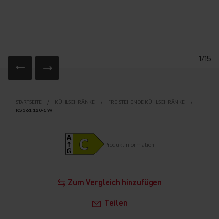
1/15
Zum
Anfang
STARTSEITE
KÜHLSCHRÄNKE
FREISTEHENDE KÜHLSCHRÄNKE
der
KS 361 120-1 W
Bildgalerie
springen
Produktinformation
Zum Vergleich hinzufügen
Teilen