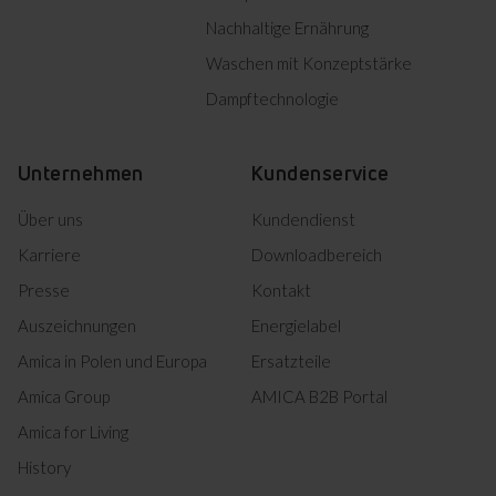
W
Nachhaltige Ernährung
Product photo KS 361 120-1
Herunterladen
W
Waschen mit Konzeptstärke
Product photo KS 361 120-1
Herunterladen
Dampftechnologie
W
Product photo KS 361 120-1
Herunterladen
W
Unternehmen
Kundenservice
Product photo KS 361 120-1
Herunterladen
W
Über uns
Kundendienst
Product photo KS 361 120-1
Herunterladen
Karriere
Downloadbereich
W
Presse
Product photo KS 361 120-1
Kontakt
Herunterladen
W
Auszeichnungen
Energielabel
Product photo KS 361 120-1
Herunterladen
Amica in Polen und Europa
Ersatzteile
W
Product photo KS 361 120-1
Amica Group
AMICA B2B Portal
Herunterladen
W
Amica for Living
History
Alles herunterladen (22)