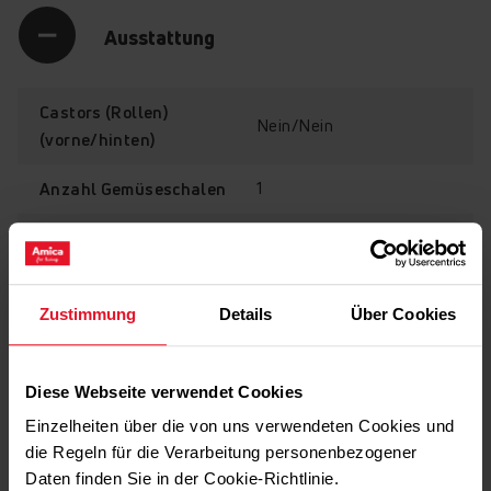
Ausstattung
Castors (Rollen)
Nein/Nein
(vorne/hinten)
1
Anzahl Gemüseschalen
Anzahl verstellbare
2
Ablagen
Ja
Eiswürfelablage
Zustimmung
Details
Über Cookies
Ja
Eierablage
Diese Webseite verwendet Cookies
Einzelheiten über die von uns verwendeten Cookies und
die Regeln für die Verarbeitung personenbezogener
Technische Daten
Daten finden Sie in der Cookie-Richtlinie.