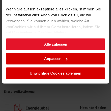
Wenn Sie auf Ich akzeptiere alles klicken, stimmen Sie
Transport Daten
der Installation aller Arten von Cookies zu, die wir
verwenden. Sie können auch wählen, welche Art
vonCookies wir auf Ihrem Gerät installieren, indem Sie
auf Mechanismus Cookies. klicken.
Alle zulassen
Sie können Ihre Cookie-Einstellungen jederzeit ändern,
indem Sie die Cookie-Richtlinie .aufrufen.
Anpassen
Unwichtige Cookies ablehnen
Dateien
zum Download
Energieetikettierung
Herunterladen
Energielabel