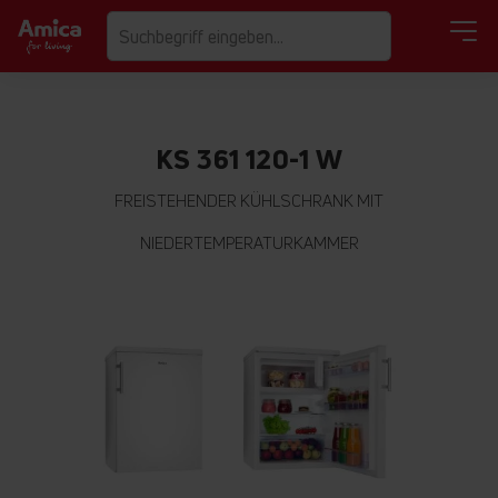
KS 361 120-1 W
FREISTEHENDER KÜHLSCHRANK MIT
NIEDERTEMPERATURKAMMER
Zum
Ende
der
Bildgalerie
springen