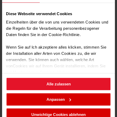
hintere rechte Kochzone
1.8
Leistung (kW)
Diese Webseite verwendet Cookies
mittlere Kochzone
Einzelheiten über die von uns verwendeten Cookies und
13.8
Durchmesser (cm)
die Regeln für die Verarbeitung personenbezogener
Daten finden Sie in der Cookie-Richtlinie.
mittlere Kochzone
2.8
Leistung (kW)
Wenn Sie auf Ich akzeptiere alles klicken, stimmen Sie
der Installation aller Arten von Cookies zu, die wir
Elektrische Einhand-
verwenden. Sie können auch wählen, welche Art
Funkenzündung
vonCookies wir auf Ihrem Gerät installieren, indem Sie
Technische Daten
auf Mechanismus Cookies. klicken.
Keine verbrannten Finger mehr von Streichhölzern oder
ständig kaputte Gasfeuerzeuge. Dank des elektrischen
Alle zulassen
Sie können Ihre Cookie-Einstellungen jederzeit ändern,
Gaszünders im Drehknopf wird das Anzünden des Gases
Transport Daten
indem Sie die Cookie-Richtlinie .aufrufen.
fabelhaft einfach und bequem. So können Sie alles mit
einer Hand machen. Drücken und drehen Sie den Knopf
Anpassen
und die Flamme wird angezündet. Kochen Sie bequem in
Ihrer Küche.
Unwichtige Cookies ablehnen