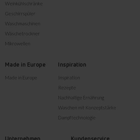
Weinkühlschränke
Informationsblatt
Geschirrspüler
Waschmaschinen
Herunterladen
Produktinformation
Wäschetrockner
Mikrowellen
DE Technische Zeichnungen
Made in Europe
Inspiration
Herunterladen
Einbauzeichnung
Made in Europe
Inspiration
Product photo KMG 13179 E
Rezepte
Nachhaltige Ernährung
Herunterladen
Product photo KMG 13179 E
Waschen mit Konzeptstärke
Dampftechnologie
Alles herunterladen (15)
Unternehmen
Kundenservice