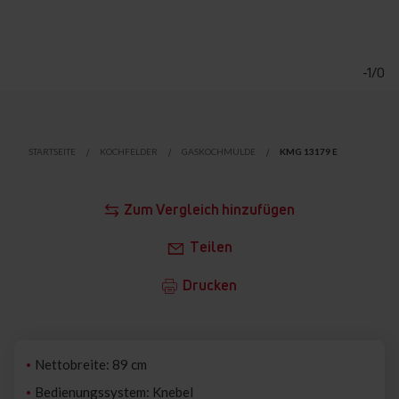
Zum
Anfang
der
-1/0
Bildgalerie
springen
STARTSEITE
KOCHFELDER
GASKOCHMULDE
KMG 13179 E
Zum Vergleich hinzufügen
Teilen
Drucken
Nettobreite: 89 cm
Bedienungssystem: Knebel