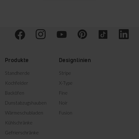
Herunterladen
Sicherheitshinweise (PL)
Warn- und
Herunterladen
Sicherheitshinweise (EN)
Herunterladen
Bedienungsanleitung
Herunterladen
Bedienungsanleitung
Bedienungsanleitung
Produkte
Designlinien
Herunterladen
(CS,SK)
Bedienungsanleitung
Standherde
Stripe
Herunterladen
(DE,FR)
Kochfelder
X-Type
Bedienungsanleitung
Herunterladen
(NL,EN)
Backöfen
Fine
Bedienungsanleitung
Herunterladen
Dunstabzugshauben
Noir
(SL,HR)
Wärmeschubladen
Fusion
Herunterladen
Bedienungsanleitung (DK)
Kühlschränke
Herunterladen
Bedienungsanleitung (DK)
Gefrierschränke