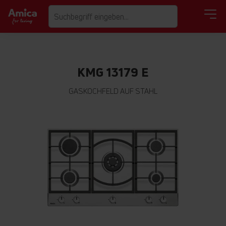
KMG 13179 E
GASKOCHFELD AUF STAHL
Zum
Ende
der
Bildgalerie
springen