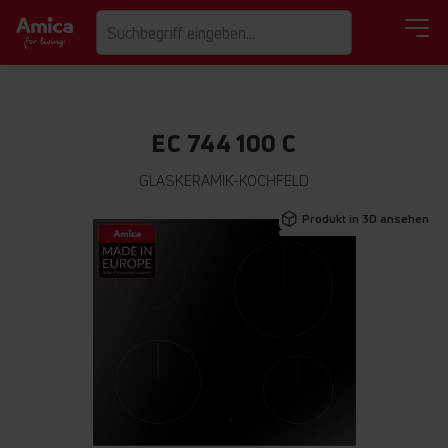
EC 744 100 C
GLASKERAMIK-KOCHFELD
Zum
Produkt in 3D ansehen
Ende
der
Bildgalerie
springen