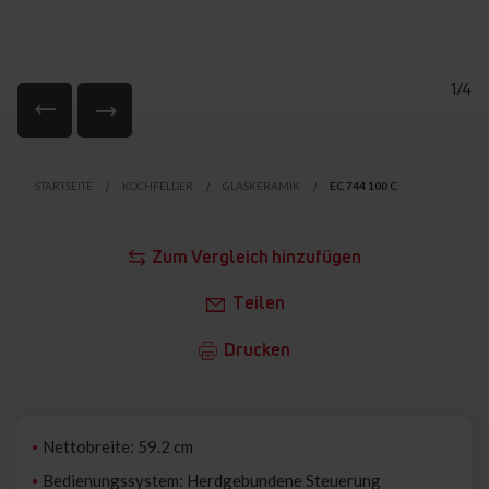
1/4
Zum
Anfang
STARTSEITE
KOCHFELDER
GLASKERAMIK
EC 744 100 C
der
Bildgalerie
springen
Zum Vergleich hinzufügen
Teilen
Drucken
Nettobreite: 59.2 cm
Bedienungssystem: Herdgebundene Steuerung