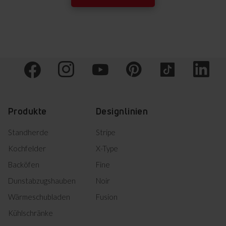
Warn- und
Herunterladen
Sicherheitshinweise (EN)
Warn- und
Herunterladen
Sicherheitshinweise (DE)
Herunterladen
Bedienungsanleitung
Herunterladen
Bedienungsanleitung
Bedienungsanleitung
Herunterladen
(CS,EN,DE,SL,FR,NL,SK,HR)
Produkte
Designlinien
Standherde
Stripe
Informationsblatt
Kochfelder
X-Type
Backöfen
Fine
Herunterladen
Produktinformation
Dunstabzugshauben
Noir
DE Technische Zeichnungen
Wärmeschubladen
Fusion
Kühlschränke