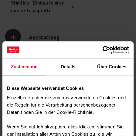
SlimHob - Einbau in eine
Ja
dünne Tischplatte
Rahmenlos
Ausstattung
Die Kochfelder von Amica sind so konzipiert, dass sie
flächenbündig in die Arbeitsplatte eingebaut werden
können. Das sieht nicht nur gut aus, sondern gibt
HeatingZone
Zustimmung
Details
Über Cookies
Schmutzansammlungen in den Fugen keine Chance.
Technische Daten
Diese Webseite verwendet Cookies
Einzelheiten über die von uns verwendeten Cookies und
die Regeln für die Verarbeitung personenbezogener
Transport Daten
Daten finden Sie in der Cookie-Richtlinie.
Wenn Sie auf Ich akzeptiere alles klicken, stimmen Sie
der Installation aller Arten von Cookies zu, die wir