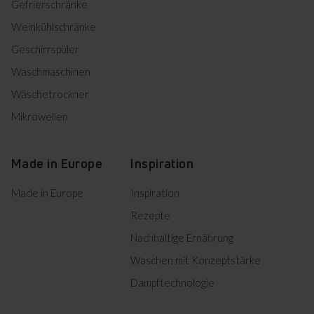
Herunterladen
Einbauzeichnung
Gefrierschränke
Weinkühlschränke
Product photo EC 744 100 C
Geschirrspüler
Waschmaschinen
Herunterladen
Product photo EC 744 100 C
Wäschetrockner
Mikrowellen
Herunterladen
Product photo EC 744 100 C
Herunterladen
Product photo EC 744 100 C
Made in Europe
Inspiration
Herunterladen
Product photo EC 744 100 C
Made in Europe
Inspiration
Rezepte
Alles herunterladen (13)
Nachhaltige Ernährung
Waschen mit Konzeptstärke
Markiertes herunterladen
Dampftechnologie