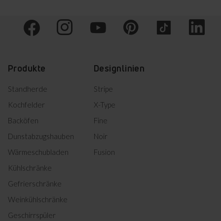
Herunterladen
Bedienungsanleitung
Herunterladen
Bedienungsanleitung
Bedienungsanleitung
Herunterladen
(CS,SK)
Produkte
Designlinien
Bedienungsanleitung
Herunterladen
(DE,FR)
Standherde
Stripe
Bedienungsanleitung
Kochfelder
X-Type
Herunterladen
(EN,NL)
Backöfen
Fine
Bedienungsanleitung
Herunterladen
(SL,HR)
Dunstabzugshauben
Noir
Wärmeschubladen
Fusion
Informationsblatt
Kühlschränke
Gefrierschränke
Herunterladen
Produktinformation
Weinkühlschränke
Geschirrspüler
DE Technische Zeichnungen