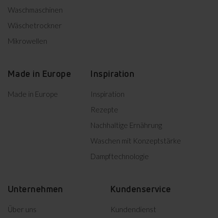
Waschmaschinen
Wäschetrockner
Herunterladen
Einbauzeichnung
Mikrowellen
Product photo KMC 13280 E
Made in Europe
Inspiration
Herunterladen
Product photo KMC 13280 E
Made in Europe
Inspiration
Rezepte
Herunterladen
Product photo KMC 13280 E
Nachhaltige Ernährung
Herunterladen
Product photo KMC 13280 E
Waschen mit Konzeptstärke
Dampftechnologie
Alles herunterladen (15)
Unternehmen
Kundenservice
Markiertes herunterladen
Über uns
Kundendienst