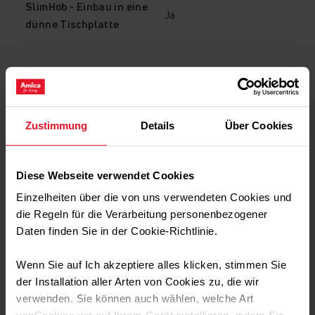
SlimHob - Einbau in eine
Ja
dünne Tischplatte
Restwärmeanzeige
Ausstattung
Zustimmung
Details
Über Cookies
Die Funktion informiert Sie darüber, ob die Zone heiß ist,
nachdem Sie den Topf vom Kochfeld genommen haben.
Technische Daten
Je nach Modell leuchtet entweder bei Temperaturen
über 50°C eine rote Anzeige oder bei Temperaturen
Diese Webseite verwendet Cookies
über 60°C erscheint der Buchstabe"H" auf dem
Einzelheiten über die von uns verwendeten Cookies und
Transport Daten
Anzeigefeld und bei Temperaturen wischen 45°C
die Regeln für die Verarbeitung personenbezogener
und 60°C erscheint der Buchstabe"h".
Daten finden Sie in der Cookie-Richtlinie.
Wenn Sie auf Ich akzeptiere alles klicken, stimmen Sie
der Installation aller Arten von Cookies zu, die wir
verwenden. Sie können auch wählen, welche Art