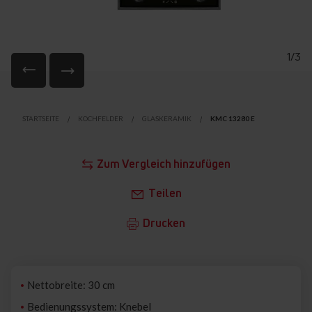
1/3
Zum
Anfang
STARTSEITE
KOCHFELDER
GLASKERAMIK
KMC 13280 E
der
Bildgalerie
springen
Zum Vergleich hinzufügen
Teilen
Drucken
Nettobreite: 30 cm
Bedienungssystem: Knebel