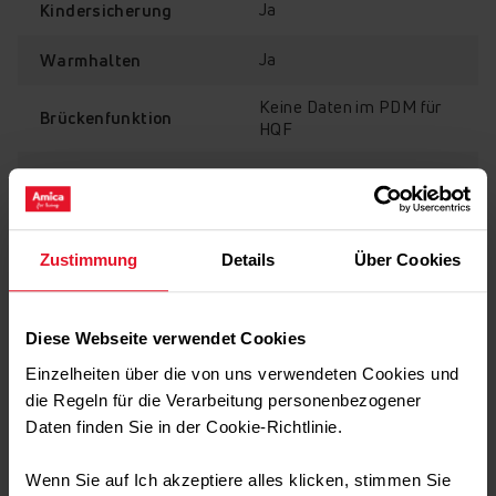
Ja
Kindersicherung
Ja
Warmhalten
Kindersicherung
Keine Daten im PDM für
Brückenfunktion
HQF
Zeitlimit
Es ist leicht, das Kochfeld versehentlich ein- oder
Ja
auszuschalten, wenn Sie andere Tätigkeiten in der Küche
Sicherheitssystem
ausführen – vor allem, wenn Sie Kinder zu Hause haben.
Um ein solches Risiko zu vermeiden, sind die Kochfelder
Ja
Timer
Zustimmung
Details
Über Cookies
von Amica mit einer speziellen Sperre ausgestattet. Sie
schalten sie ein und haben die volle Kontrolle. Die
Sicherheit anderer Personen im Haushalt geht über
Diese Webseite verwendet Cookies
alles!
Technische Daten
Einzelheiten über die von uns verwendeten Cookies und
die Regeln für die Verarbeitung personenbezogener
Daten finden Sie in der Cookie-Richtlinie.
Transport Daten
Wenn Sie auf Ich akzeptiere alles klicken, stimmen Sie