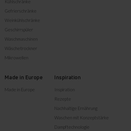
Kühlschränke
Herunterladen
Einbauzeichnung
Gefrierschränke
Weinkühlschränke
Product photo KMI 751 100 C
Geschirrspüler
Waschmaschinen
Product photo KMI 751 100
Herunterladen
Wäschetrockner
C
Product photo KMI 751 100
Mikrowellen
Herunterladen
C
Product photo KMI 751 100
Herunterladen
C
Made in Europe
Inspiration
Product photo KMI 751 100
Herunterladen
C
Made in Europe
Inspiration
Product photo KMI 751 100
Rezepte
Herunterladen
C
Nachhaltige Ernährung
Waschen mit Konzeptstärke
Alles herunterladen (14)
Dampftechnologie