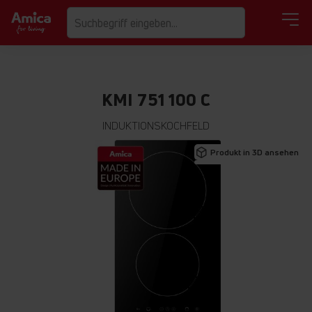
KMI 751 100 C
INDUKTIONSKOCHFELD
Zum
Produkt in 3D ansehen
Ende
der
Bildgalerie
springen