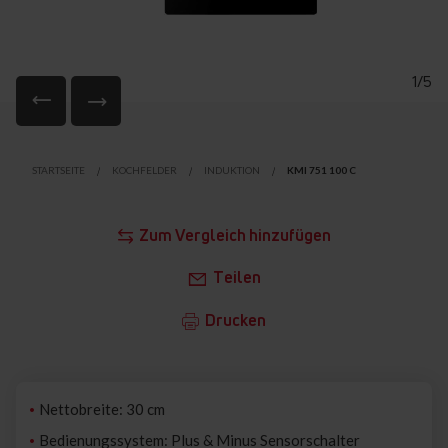
1/5
Zum
Anfang
STARTSEITE
KOCHFELDER
INDUKTION
KMI 751 100 C
der
Bildgalerie
springen
Zum Vergleich hinzufügen
Teilen
Drucken
Nettobreite: 30 cm
Bedienungssystem: Plus & Minus Sensorschalter