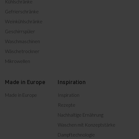
Kühlschränke
Herunterladen
Einbauzeichnung
Gefrierschränke
Weinkühlschränke
Product photo KMI 751 100 E
Geschirrspüler
Waschmaschinen
Product photo KMI 751 100
Herunterladen
Wäschetrockner
E
Product photo KMI 751 100
Mikrowellen
Herunterladen
E
Product photo KMI 751 100
Herunterladen
E
Made in Europe
Inspiration
Product photo KMI 751 100
Herunterladen
E
Made in Europe
Inspiration
Product photo KMI 751 100
Rezepte
Herunterladen
E
Nachhaltige Ernährung
Waschen mit Konzeptstärke
Alles herunterladen (14)
Dampftechnologie