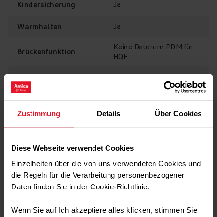
Ja
Kindersicherung
Ja
Warmhalten
Kindersicherung
Keine Daten im PDM für
Brückenfunktion
HQF
Zeitlimit
Es ist leicht, das Kochfeld versehentlich ein- oder
Ja
auszuschalten, wenn Sie andere Tätigkeiten in der Küche
Sicherheitssystem
ausführen – vor allem, wenn Sie Kinder zu Hause haben.
Um ein solches Risiko zu vermeiden, sind die Kochfelder
Ja
Timer
Zustimmung
Details
Über Cookies
von Amica mit einer speziellen Sperre ausgestattet. Sie
schalten sie ein und haben die volle Kontrolle. Die
Sicherheit anderer Personen im Haushalt geht über
Diese Webseite verwendet Cookies
alles!
Technische Daten
Einzelheiten über die von uns verwendeten Cookies und
die Regeln für die Verarbeitung personenbezogener
Daten finden Sie in der Cookie-Richtlinie.
Transport Daten
Wenn Sie auf Ich akzeptiere alles klicken, stimmen Sie