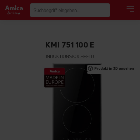
KMI 751 100 E
INDUKTIONSKOCHFELD
Zum
Produkt in 3D ansehen
Ende
der
Bildgalerie
springen