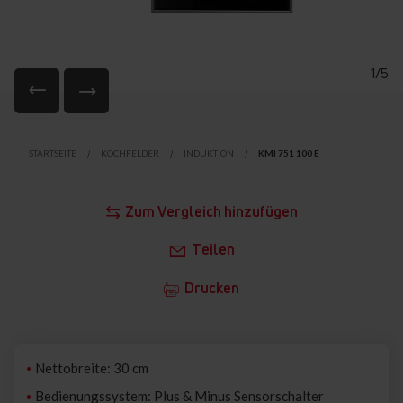
1/5
Zum
Anfang
STARTSEITE
KOCHFELDER
INDUKTION
KMI 751 100 E
der
Bildgalerie
springen
Zum Vergleich hinzufügen
Teilen
Drucken
Nettobreite: 30 cm
Bedienungssystem: Plus & Minus Sensorschalter