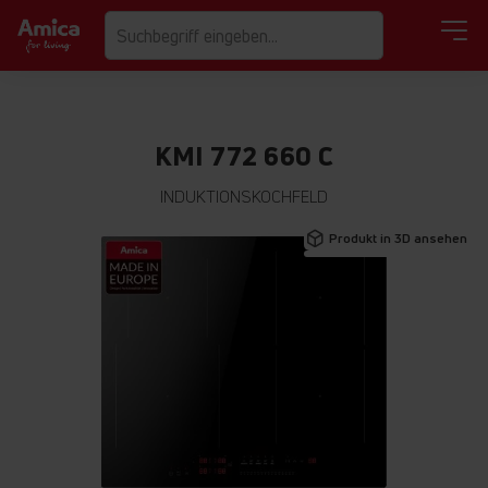
KMI 772 660 C
INDUKTIONSKOCHFELD
Zum
Produkt in 3D ansehen
Ende
der
Bildgalerie
springen