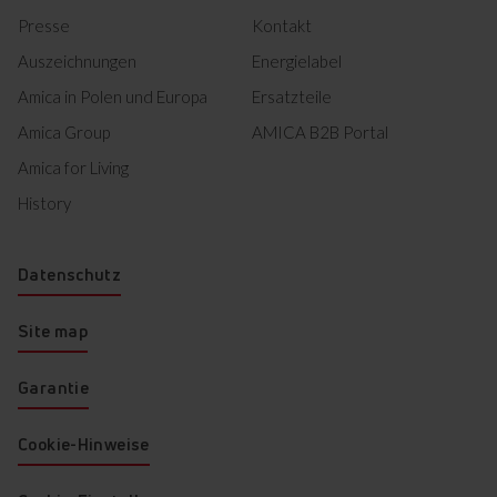
braten Sie ein leckeres Filet
Presse
Kontakt
oder erhitzen Sie eine dicke
Soße, ohne dass die Gefahr
Auszeichnungen
Energielabel
besteht, dass etwas
anbrennt. Die konstante
Amica in Polen und Europa
Ersatzteile
Temperatur hilft Ihnen beim
perfekten Garpunkt der
Amica Group
AMICA B2B Portal
Speisen.
Amica for Living
History
Datenschutz
Programm für das
Site map
Aufkochen, Garziehen
im Wasser (90 °C)
Garantie
Cookie-Hinweise
Schluss mit breiig gekochtem
Essen oder überkochender