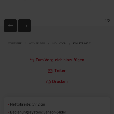
1/2
Zum
Anfang
STARTSEITE
KOCHFELDER
INDUKTION
KMI 772 660 C
der
Bildgalerie
springen
Zum Vergleich hinzufügen
Teilen
Drucken
Nettobreite: 59.2 cm
Bedienungssystem: Sensor-Slider