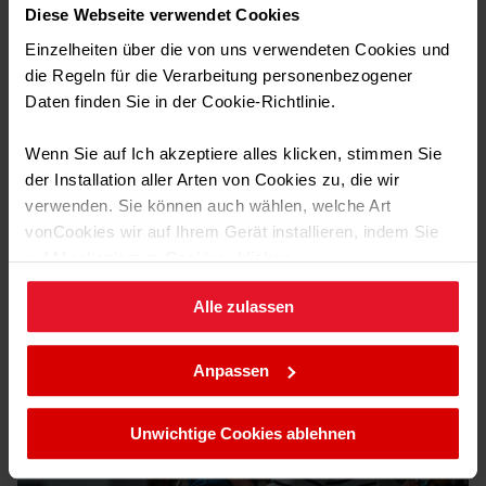
Ja
Timer
Diese Webseite verwendet Cookies
Einzelheiten über die von uns verwendeten Cookies und
die Regeln für die Verarbeitung personenbezogener
Daten finden Sie in der Cookie-Richtlinie.
HeatingZone
14 präzise Leistungsstufen
Wenn Sie auf Ich akzeptiere alles klicken, stimmen Sie
der Installation aller Arten von Cookies zu, die wir
Technische Daten
verwenden. Sie können auch wählen, welche Art
Bei den neuen Modellen sorgen Sensoren für eine
sichtbar kontinuierliche Leistungsabgabe mit
vonCookies wir auf Ihrem Gerät installieren, indem Sie
überzeugenden Ergebnissen beim Garen – ohne
auf Mechanismus Cookies. klicken.
Nachjustierung ist ein gleichmäßig durchgegarter Braten
Transport Daten
auf den Punkt garantiert. Feineinstellungen können per
Alle zulassen
Sie können Ihre Cookie-Einstellungen jederzeit ändern,
Slider mit 14 statt bisher 9 Leistungsstufen exakt
indem Sie die Cookie-Richtlinie .aufrufen.
vorgenommen werden. Diese Einstellungen „dazwischen“
verschaffen den Garvorteil.
Anpassen
Unwichtige Cookies ablehnen
Noch
mehr Möglichkeiten