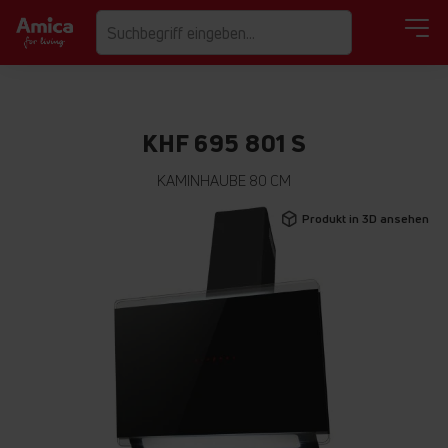
KHF 695 801 S
KAMINHAUBE 80 CM
Zum
Produkt in 3D ansehen
Ende
der
Bildgalerie
springen