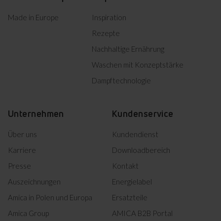
Made in Europe
Inspiration
Product photo KHF 695 801
Herunterladen
S
Rezepte
Product photo KHF 695 801
Nachhaltige Ernährung
Herunterladen
S
Waschen mit Konzeptstärke
Product photo KHF 695 801
Herunterladen
S
Dampftechnologie
Product photo KHF 695 801
Herunterladen
S
Unternehmen
Kundenservice
Product photo KHF 695 801
Herunterladen
S
Über uns
Kundendienst
Product photo KHF 695 801
Herunterladen
S
Karriere
Downloadbereich
Product photo KHF 695 801
Herunterladen
Presse
Kontakt
S
Auszeichnungen
Energielabel
Alles herunterladen (17)
Amica in Polen und Europa
Ersatzteile
Amica Group
AMICA B2B Portal