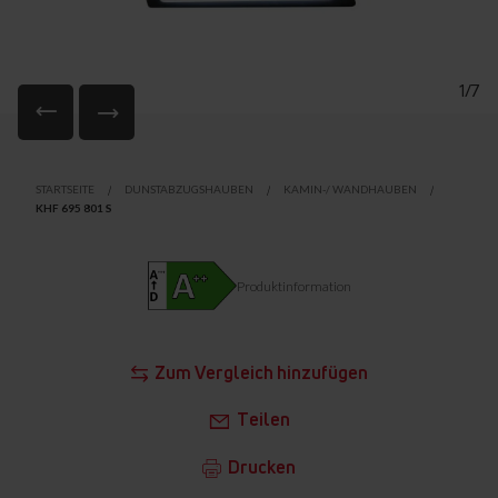
1/7
Zum
Anfang
STARTSEITE
DUNSTABZUGSHAUBEN
KAMIN-/ WANDHAUBEN
der
KHF 695 801 S
Bildgalerie
springen
Produktinformation
Zum Vergleich hinzufügen
Teilen
Drucken