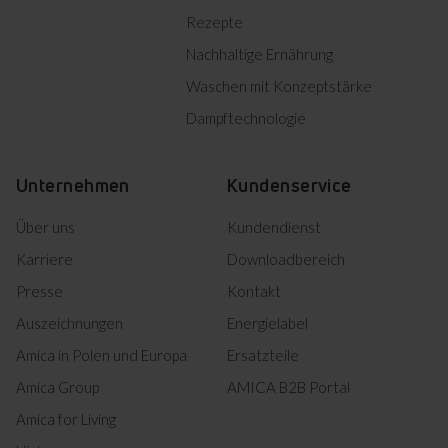
E
Rezepte
Nachhaltige Ernährung
Alles herunterladen (11)
Waschen mit Konzeptstärke
Dampftechnologie
Markiertes herunterladen
Unternehmen
Kundenservice
Über uns
Kundendienst
Karriere
Downloadbereich
Presse
Kontakt
Auszeichnungen
Energielabel
Amica in Polen und Europa
Ersatzteile
Amica Group
AMICA B2B Portal
Amica for Living