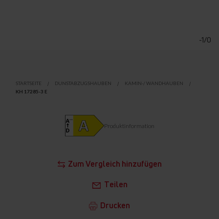
Zum
Anfang
der
-1/0
Bildgalerie
springen
STARTSEITE
DUNSTABZUGSHAUBEN
KAMIN-/ WANDHAUBEN
KH 17285-3 E
Produktinformation
Zum Vergleich hinzufügen
Teilen
Drucken