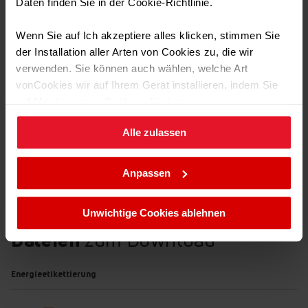
Technische Daten
Daten finden Sie in der Cookie-Richtlinie.
Wenn Sie auf Ich akzeptiere alles klicken, stimmen Sie
der Installation aller Arten von Cookies zu, die wir
Transport Daten
verwenden. Sie können auch wählen, welche Art
vonCookies wir auf Ihrem Gerät installieren, indem Sie
auf Mechanismus Cookies. klicken.
Alle zulassen
Sie können Ihre Cookie-Einstellungen jederzeit ändern,
indem Sie die Cookie-Richtlinie .aufrufen.
Anpassen
Unwichtige Cookies ablehnen
Dateien
zum Download
Energieetikettierung