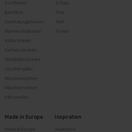
Kochfelder
X-Type
Herunterladen
Bedienungsanleitung
Backöfen
Fine
Bedienungsanleitung
Dunstabzugshauben
Noir
Herunterladen
(DE,EN,CS,SK,FR,NL,HR,SL)
Wärmeschubladen
Fusion
Informationsblatt
Kühlschränke
Gefrierschränke
Herunterladen
Produktinformation
Weinkühlschränke
Geschirrspüler
DE Technische Zeichnungen
Waschmaschinen
Wäschetrockner
Herunterladen
Einbauzeichnung
Mikrowellen
Product photo KH 17285-3 E
Made in Europe
Inspiration
Product photo KH 17285-3
Made in Europe
Inspiration
Herunterladen