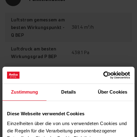
Luftstrom gemessem am
381.4 m³/h
besten Wirkungspunkt -
Q BEP
Luftdruck am besten
438.1 Pa
Wirkungsgrad P BEP
Stromaufnahme
140.2 W
gemessen am Bestpunkt
- W BEP
Zustimmung
Details
Über Cookies
Ausstattung
Diese Webseite verwendet Cookies
Einzelheiten über die von uns verwendeten Cookies und
die Regeln für die Verarbeitung personenbezogener