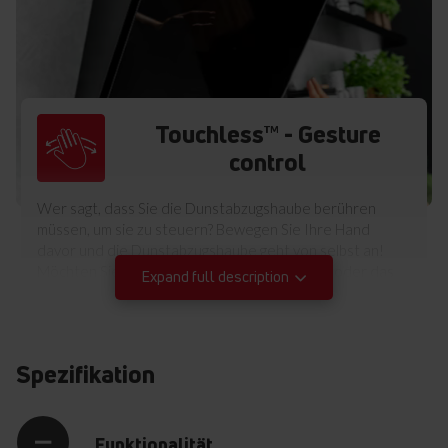
Touchless™ - Gesture
control
Wer sagt, dass Sie die Dunstabzugshaube berühren
müssen, um sie zu steuern? Bewegen Sie Ihre Hand
davor und die Dunstabzugshaube geht von selbst an!
Möchten Sie die Leistung des Abzugs ändern oder das
Expand full description
Licht einschalten? Machen Sie die entsprechende
Bewegung! Sie steuern die Dunstabzugshaube von
Amica, ohne sie zu berühren. Somit sind Fingerabdrücke
kein Thema mehr, was für Sie weniger Reinigungsaufwand
Spezifikation
bedeutet, da Sie das Steuerpanel nicht mehr reinigen
müssen. Im Alltag bequem und einfach wie nie. Bewegen
Sie einfach Ihre Hand. Und wenn Sie das Bedürfnis nach
klassischen Lösungen verspüren, verwenden Sie die
Funktionalität