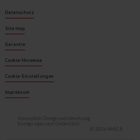
Datenschutz
Energieeffizienzklasse
Site map
A
Garantie
Cookie-Hinweise
Geringerer Stromverbrauch
bedeutet niedrigere
Energiekosten.
Cookie-Einstellungen
Impressum
Konzeption, Design und Umsetzung
Seitengitter
Exorigo-Upos
und
GoldenGrid
© 2026 AMICA