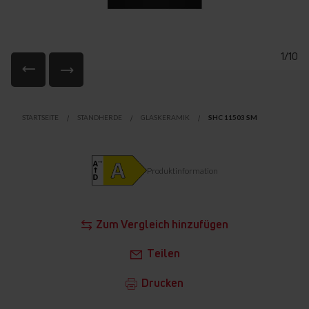
1/10
Zum
Anfang
STARTSEITE
STANDHERDE
GLASKERAMIK
SHC 11503 SM
der
Bildgalerie
springen
Produktinformation
Zum Vergleich hinzufügen
Teilen
Drucken