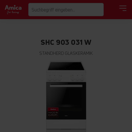
SHC 903 031 W
STANDHERD GLASKERAMIK
Zum
Ende
der
Bildgalerie
springen