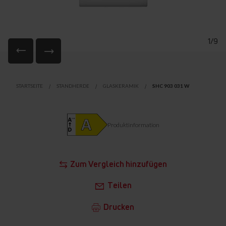
1/9
Zum
Anfang
STARTSEITE
STANDHERDE
GLASKERAMIK
SHC 903 031 W
der
Bildgalerie
springen
Produktinformation
Zum Vergleich hinzufügen
Teilen
Drucken