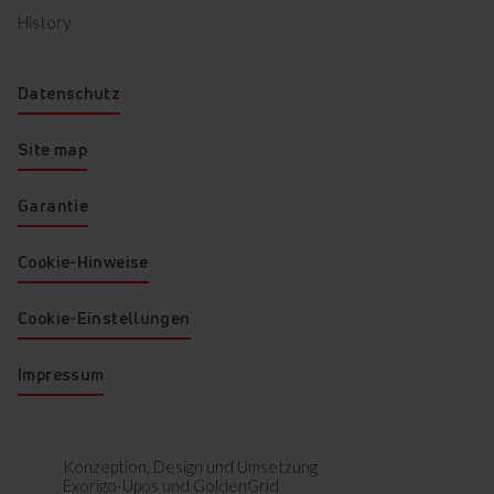
History
Seitengitter
Datenschutz
Die Möglichkeit, auf jedem
Site map
Rack zu kochen und eine
bequeme Möglichkeit, die
Tabletts in und nehmen Sie sie
Garantie
heraus.
Cookie-Hinweise
Cookie-Einstellungen
Mehr Funktionen anzeigen
Impressum
Konzeption, Design und Umsetzung
Exorigo-Upos
und
GoldenGrid