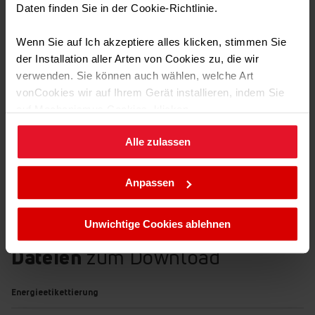
Daten finden Sie in der Cookie-Richtlinie.
Technische Daten
Wenn Sie auf Ich akzeptiere alles klicken, stimmen Sie
der Installation aller Arten von Cookies zu, die wir
Transport Daten
verwenden. Sie können auch wählen, welche Art
vonCookies wir auf Ihrem Gerät installieren, indem Sie
auf Mechanismus Cookies. klicken.
Alle zulassen
Sie können Ihre Cookie-Einstellungen jederzeit ändern,
Versenkbare Knebel
indem Sie die Cookie-Richtlinie .aufrufen.
Anpassen
Die eleganten und ergonomischen Push-Pull-Knebel
erleichtern die Reinigung des Bedienfelds erheblich.
Unwichtige Cookies ablehnen
Versteckte Elemente werden nicht verschmutzt. Von
nun an wird das Bedienfeld nicht nur funktional, sondern
Dateien
zum Download
auch sauber sein.
Energieetikettierung