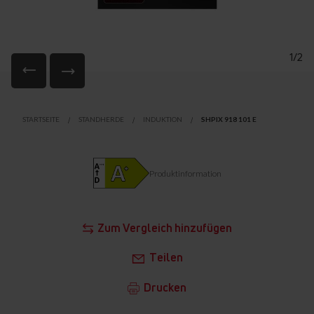
1/2
Zum
Anfang
STARTSEITE
STANDHERDE
INDUKTION
SHPIX 918 101 E
der
Bildgalerie
springen
Produktinformation
Zum Vergleich hinzufügen
Teilen
Drucken