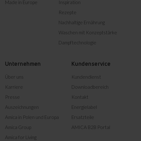
101 E
Made in Europe
Inspiration
10 Ofenfunktionen bieten
noch mehr Kochmöglichkeiten
Rezepte
- vom Auftauen bis zum Grillen.
Alles herunterladen (13)
Nachhaltige Ernährung
Waschen mit Konzeptstärke
Markiertes herunterladen
Dampftechnologie
Energieeffizienzklasse
Unternehmen
Kundenservice
A+
Über uns
Kundendienst
Karriere
Downloadbereich
Presse
Kontakt
Geringerer Stromverbrauch
für niedrigere Energiekosten.
Auszeichnungen
Energielabel
Amica in Polen und Europa
Ersatzteile
Amica Group
AMICA B2B Portal
Amica for Living