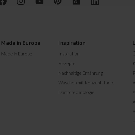
Made in Europe
Inspiration
Made in Europe
Inspiration
Ü
Rezepte
K
Nachhaltige Ernährung
P
Waschen mit Konzeptstärke
A
Dampftechnologie
A
A
A
H