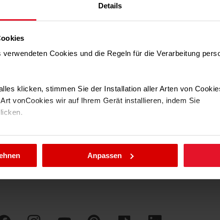
Details
Cookies
ie im PDF.
ns verwendeten Cookies und die Regeln für die Verarbeitung per
.
lles klicken, stimmen Sie der Installation aller Arten von Cooki
rt vonCookies wir auf Ihrem Gerät installieren, indem Sie
klicken.
llungen jederzeit ändern, indem Sie die Cookie-Richtlinie .aufru
lehnen
Anpassen