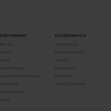
Unternehmen
Kundenservice
ber uns
Kundendienst
arriere
Downloadbereich
resse
Kontakt
uszeichnungen
Energielabel
mica in Polen und Europa
Ersatzteile
mica Group
AMICA B2B Portal
mica for Living
istory