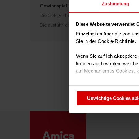
Zustimmung
Gewinnspiel!
Die Gelegenheit ist da tolle Preise abzuräumen!
Diese Webseite verwendet 
Die ausführlichen Teilnahmebedingungen finden S
Einzelheiten über die von u
Sie in der Cookie-Richtlinie
Wenn Sie auf Ich akzeptiere a
können auch wählen, welche A
auf Mechanismus Cookies. 
Sie können Ihre Cookie-Einste
Unwichtige Cookies ab